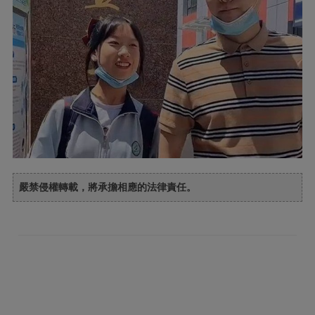
嚴禁侵權轉載，將承擔相應的法律責任。