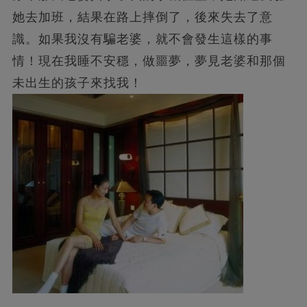
她去加班，結果在路上摔倒了，後來失去了意
識。如果我沒有騙老婆，就不會發生這樣的事
情！現在我睡不安穩，做噩夢，夢見老婆和那個
未出生的孩子來找我！