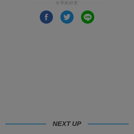
分享給好友
NEXT UP