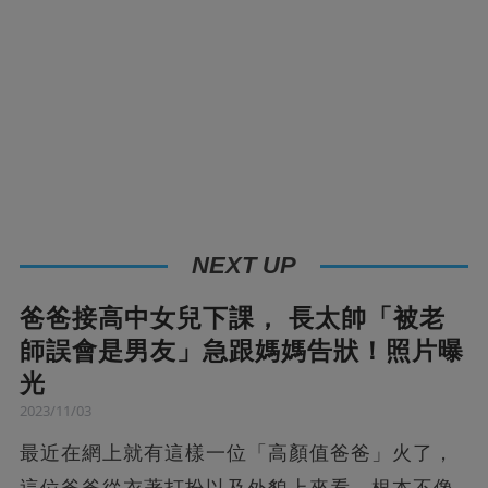
NEXT UP
爸爸接高中女兒下課， 長太帥「被老
師誤會是男友」急跟媽媽告狀！照片曝
光
2023/11/03
最近在網上就有這樣一位「高顏值爸爸」火了，