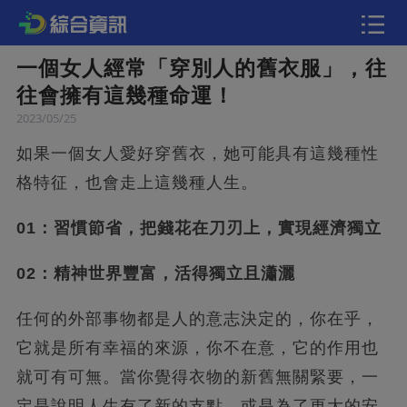
一個女人經常「穿別人的舊衣服」，往
文章
往會擁有這幾種命運！
2023/05/25
快訊
如果一個女人愛好穿舊衣，她可能具有這幾種性
格特征，也會走上這幾種人生。
01：習慣節省，把錢花在刀刃上，實現經濟獨立
02：精神世界豐富，活得獨立且瀟灑
任何的外部事物都是人的意志決定的，你在乎，
它就是所有幸福的來源，你不在意，它的作用也
就可有可無。當你覺得衣物的新舊無關緊要，一
定是說明人生有了新的支點。或是為了更大的安