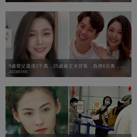
9歲替父還債2千萬，25歲被丈夫背叛，負債6百萬，今
2023/07/05
終遇良人，網贊：否極泰來