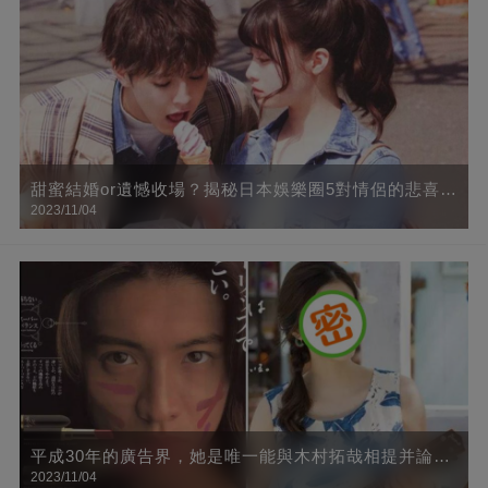
甜蜜結婚or遺憾收場？揭秘日本娛樂圈5對情侶的悲喜人
2023/11/04
生
平成30年的廣告界，她是唯一能與木村拓哉相提并論的
2023/11/04
人