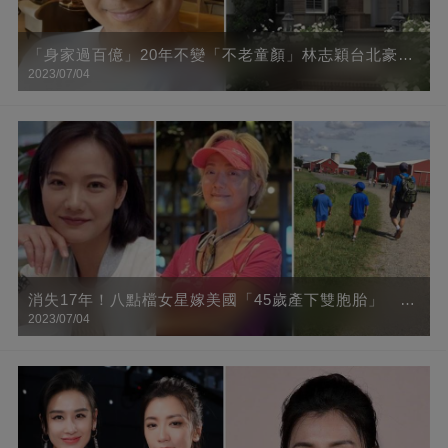
「身家過百億」20年不變「不老童顏」林志穎台北豪宅
2023/07/04
曝光，里面竟全是這種高科技，羨慕了！
消失17年！八點檔女星嫁美國「45歲產下雙胞胎」
2023/07/04
「甜曬三男人背影」頂金髮身材辣到爆