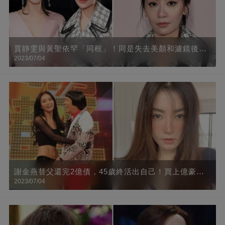
賈靜雯與黃聖依罕「同框」！同是失去美顏和濾鏡後，
2023/07/04
網友：一個是真美一個卻不可言喻
謝金燕替父還完2億債，45歲終活出自己！買上億豪宅
2023/07/04
只為躲避狗仔，鄰居都是名人，「走到大門得搭接駁
車」網友：好想和你做鄰居