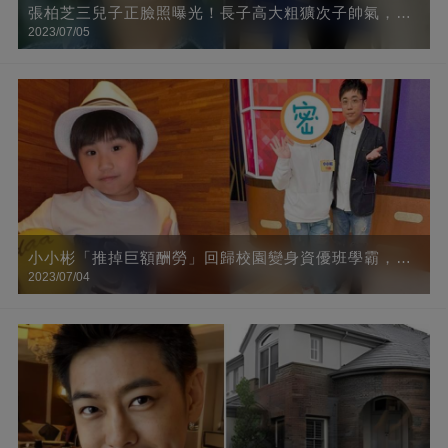
張柏芝三兒子正臉照曝光！長子高大粗獷次子帥氣，小
2023/07/05
兒子「混血臉」太像她
小小彬「推掉巨額酬勞」回歸校園變身資優班學霸，10
2023/07/04
年後近照曝光，肉臉全消「成小鮮肉帥哥」網友直呼：
認不出