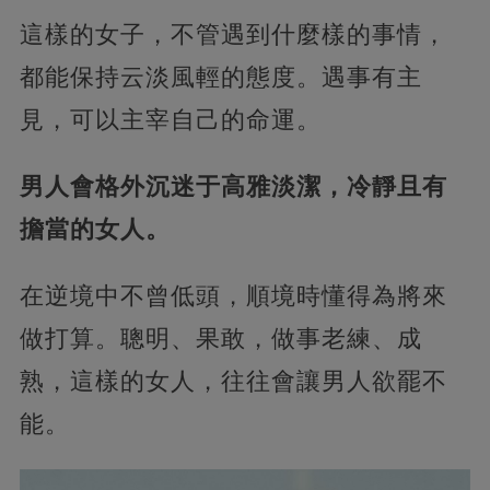
這樣的女子，不管遇到什麼樣的事情，
都能保持云淡風輕的態度。遇事有主
見，可以主宰自己的命運。
男人會格外沉迷于高雅淡潔，冷靜且有
擔當的女人。
在逆境中不曾低頭，順境時懂得為將來
做打算。聰明、果敢，做事老練、成
熟，這樣的女人，往往會讓男人欲罷不
能。