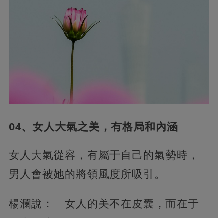
04、女人大氣之美，有格局和內涵
女人大氣從容，有屬于自己的氣勢時，
男人會被她的將領風度所吸引。
楊瀾說：「女人的美不在皮囊，而在于