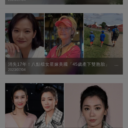
曝光，里面竟全是這種高科技，羨慕了！
消失17年！八點檔女星嫁美國「45歲產下雙胞胎」
2023/07/04
「甜曬三男人背影」頂金髮身材辣到爆