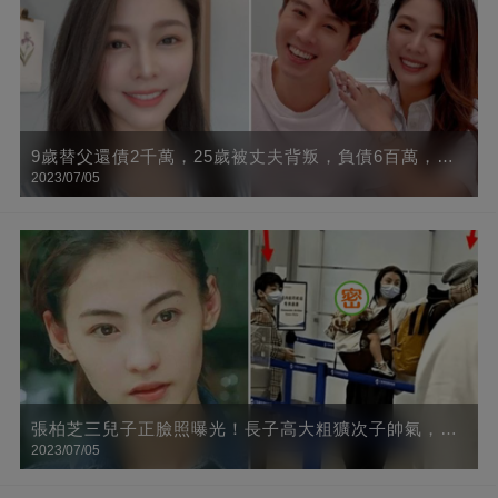
9歲替父還債2千萬，25歲被丈夫背叛，負債6百萬，今
2023/07/05
終遇良人，網贊：否極泰來
張柏芝三兒子正臉照曝光！長子高大粗獷次子帥氣，小
2023/07/05
兒子「混血臉」太像她