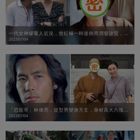
一代女神繆騫人近況，曾紅極一時迷倒周潤發謝賢，63
2023/07/04
歲氣質仍出眾網贊：知性、靈動
「恐龍哥」林偉亮，從型男變身方丈，身材高大六塊腹
2023/07/04
肌，33歲時忽然大徹大悟，出家11年容貌大變，網友：
要學會放下