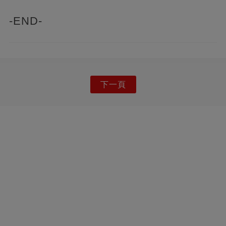
-END-
下一頁