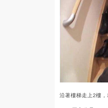
沿著樓梯走上2樓，