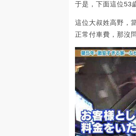
于是，下面這位53
這位大叔姓高野，
正常付車費，那沒