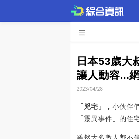
日本53歲
讓人動容..
2023/04/28
「兇宅」，
小伙伴
「靈異事件」的住
雖然大多數人都不