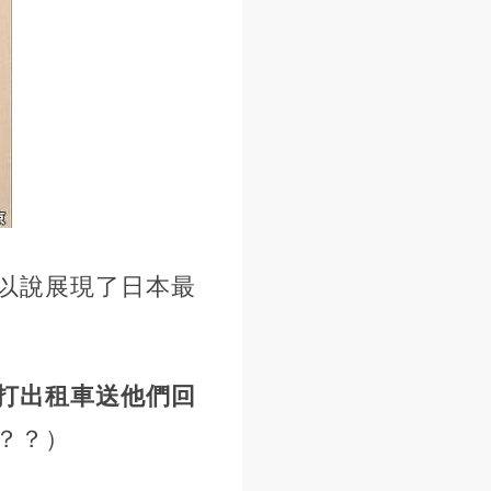
以說展現了日本最
打出租車送他們回
？？）