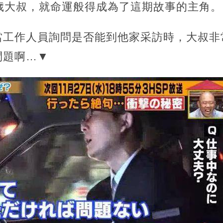
歲大叔，就命運般得成為了這期故事的主角。
當工作人員詢問是否能到他家采訪時，大叔非
問題啊…▼