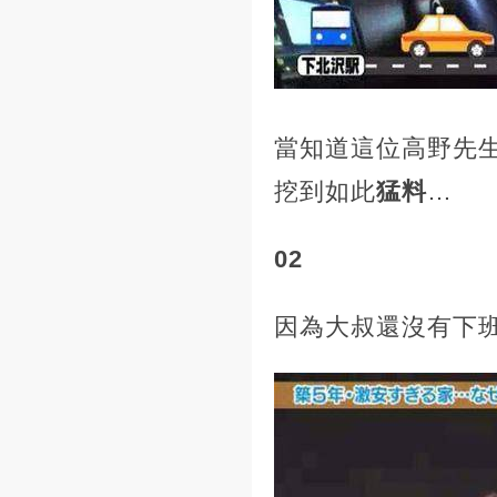
當知道這位高野先
挖到如此
猛料
…
02
因為大叔還沒有下