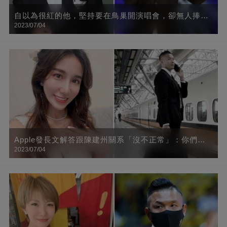
自以為很紅的他，堅持要在鳥巢開演唱會，卻無人捧場
2023/07/04
「賠千萬豪宅」
Apple發長文解答跟陳建州關系「沒不正常」：你們抹
2023/07/04
黑的是一個女生清白