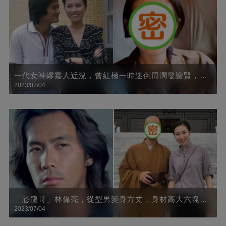
一代女神繆騫人近況，曾紅極一時迷倒周潤發謝賢，63
2023/07/04
歲氣質仍出眾網贊：知性、靈動
「恐龍哥」林偉亮，從型男變身方丈，身材高大六塊腹
2023/07/04
肌，33歲時忽然大徹大悟，出家11年容貌大變，網友：
要學會放下