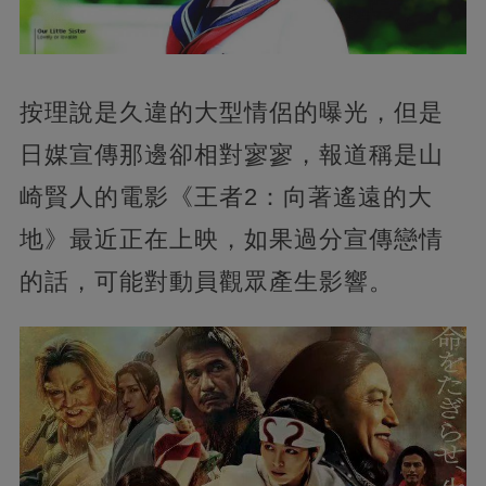
按理說是久違的大型情侶的曝光，但是
日媒宣傳那邊卻相對寥寥，報道稱是山
崎賢人的電影《王者2：向著遙遠的大
地》最近正在上映，如果過分宣傳戀情
的話，可能對動員觀眾產生影響。