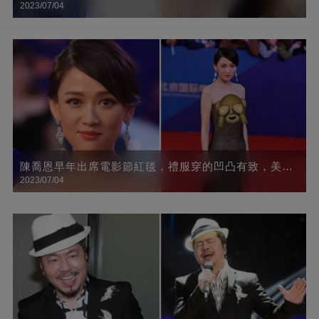
2023/07/04
讓人認不出：昔日女神竟成路人臉！
陳喬恩早年出席電影節紅毯，禮服穿的凹凸有致，美得
2023/07/04
一點不像70后