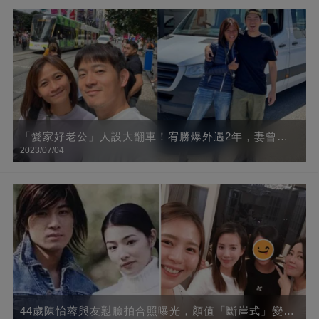
「愛家好老公」人設大翻車！宥勝爆外遇2年，妻曾認
2023/07/04
「他過偽單身生活」 潰堤哭喊：為什麼又是我
44歲陳怡蓉與友懟臉拍合照曝光，顏值「斷崖式」變化