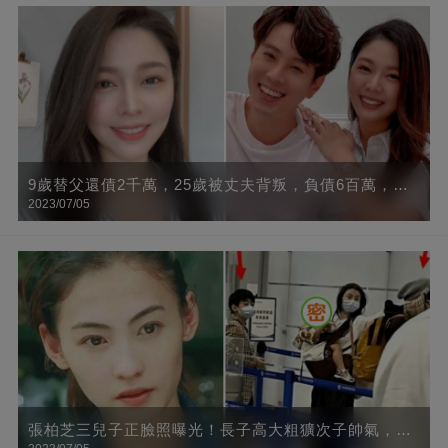
9歲替父還債2千萬，25歲被丈夫背叛，負債6百萬，今
2023/07/05
終遇良人，網贊：否極泰來
張柏芝三兒子正臉照曝光！長子高大粗獷次子帥氣，小