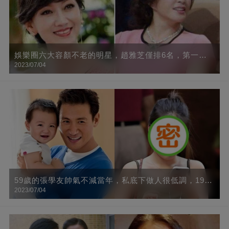
娛樂圈六大容顏不老的明星，趙雅芝僅排6名，第一名
2023/07/04
看得心都醉了！
59歲的張學友帥氣不減當年，私底下做人很低調，19歲
2023/07/04
的女兒出鏡真美，樣子格外的清純可愛，網友：基因好