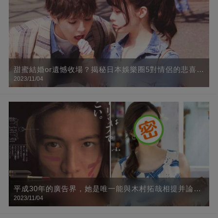
甜蜜結婚or遺憾收場？揭秘日本娛樂圈5對情侶的悲喜人
2023/11/04
生
平成30年的廣告界，她是唯一能與木村拓哉相提并論的
2023/11/04
人