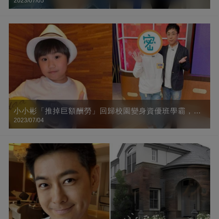
2023/07/05
兒子「混血臉」太像她
小小彬「推掉巨額酬勞」回歸校園變身資優班學霸，10
2023/07/04
年後近照曝光，肉臉全消「成小鮮肉帥哥」網友直呼：
認不出