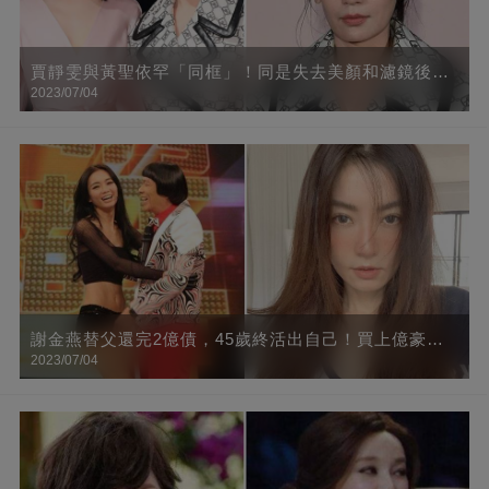
賈靜雯與黃聖依罕「同框」！同是失去美顏和濾鏡後，
2023/07/04
網友：一個是真美一個卻不可言喻
謝金燕替父還完2億債，45歲終活出自己！買上億豪宅
2023/07/04
只為躲避狗仔，鄰居都是名人，「走到大門得搭接駁
車」網友：好想和你做鄰居