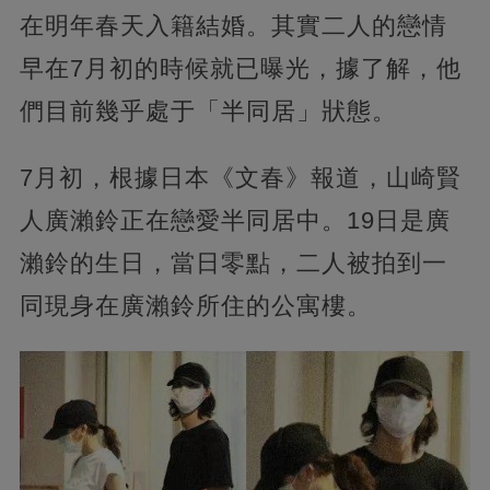
在明年春天入籍結婚。其實二人的戀情
早在7月初的時候就已曝光，據了解，他
們目前幾乎處于「半同居」狀態。
7月初，根據日本《文春》報道，山崎賢
人廣瀨鈴正在戀愛半同居中。19日是廣
瀨鈴的生日，當日零點，二人被拍到一
同現身在廣瀨鈴所住的公寓樓。