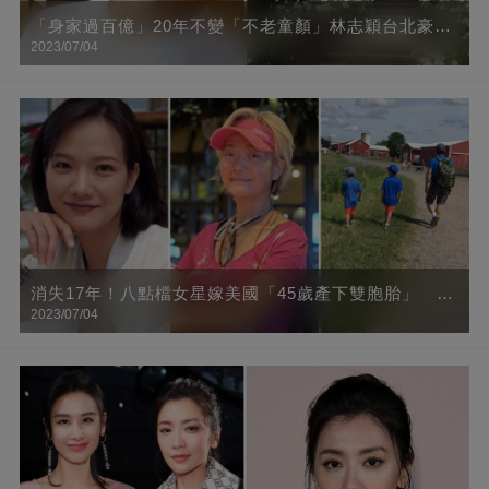
「身家過百億」20年不變「不老童顏」林志穎台北豪宅
2023/07/04
曝光，里面竟全是這種高科技，羨慕了！
消失17年！八點檔女星嫁美國「45歲產下雙胞胎」
2023/07/04
「甜曬三男人背影」頂金髮身材辣到爆