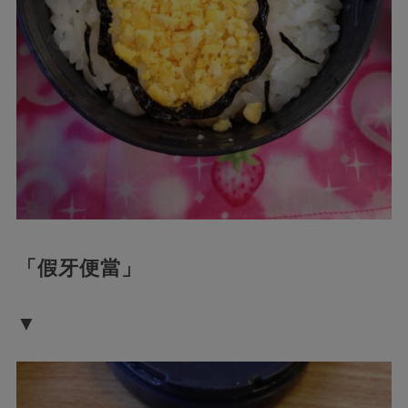
「假牙便當」
▼