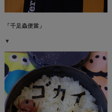
「千足蟲便當」
▼