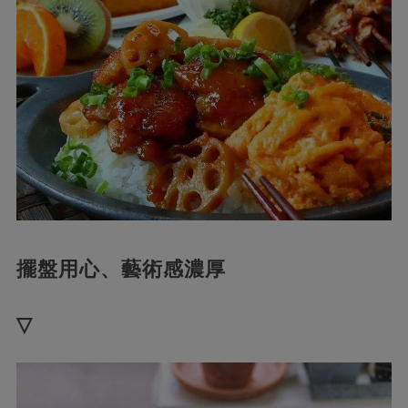
擺盤用心、藝術感濃厚
▽