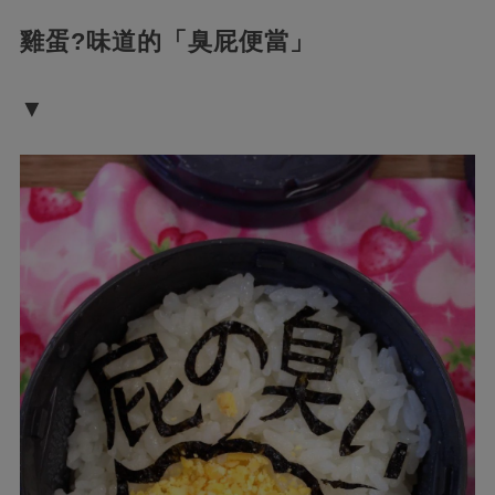
雞蛋?味道的「臭屁便當」
▼