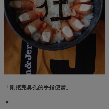
「剛挖完鼻孔的手指便當」
▼