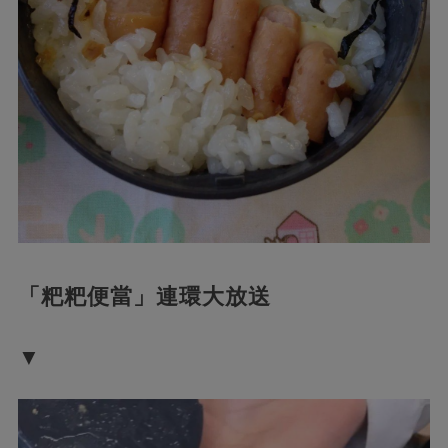
「粑粑便當」連環大放送
▼