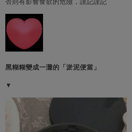
否則有影響食欲的危險，謹記謹記
黑糊糊變成一灘的「淤泥便當」
▼