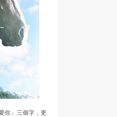
愛你」三個字，更