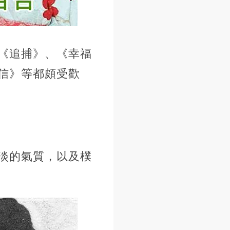
《追捕》、《幸福
信》等都頗受歡
淡的氣質，以及樸