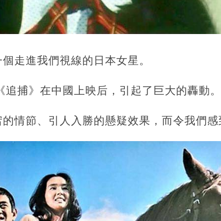
一個走進我們視線的日本女星。
影《追捕》在中國上映后，引起了巨大的轟動
宕的情節、引人入勝的懸疑效果，而令我們感