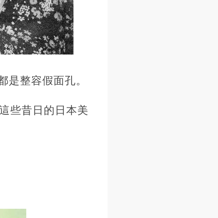
都是整容假面孔。
等這些昔日的日本美