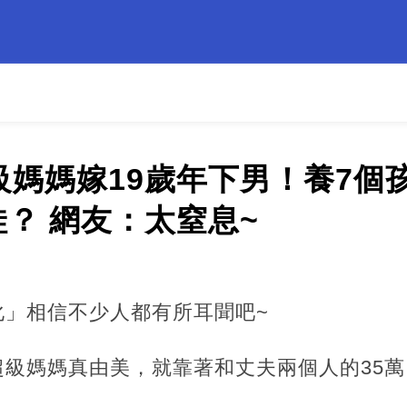
級媽媽嫁19歲年下男！養7個
？ 網友：太窒息~
化」相信不少人都有所耳聞吧~
超級媽媽真由美，就靠著和丈夫兩個人的35