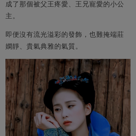
成了那個被父王疼愛、王兄寵愛的小公
主。
即便沒有流光溢彩的發飾，也難掩端莊
嫻靜、貴氣典雅的氣質。