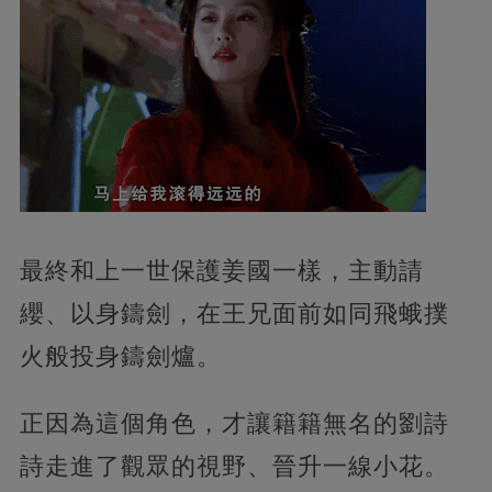
最終和上一世保護姜國一樣，主動請
纓、以身鑄劍，在王兄面前如同飛蛾撲
火般投身鑄劍爐。
正因為這個角色，才讓籍籍無名的劉詩
詩走進了觀眾的視野、晉升一線小花。