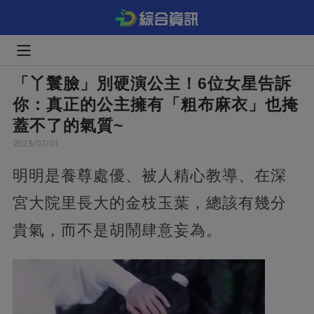
「丫鬟臉」別硬演公主！6位女星告訴
你：真正的公主擁有「粗布麻衣」也掩
蓋不了的氣質~
2023/07/01
明明是養尊處優、被人精心教導、在深
宮大院里長大的金枝玉葉，總該有幾分
貴氣，而不是胡鬧肆意妄為。