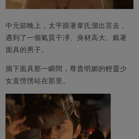
中元節晚上，太平跟著韋氏溜出宮去，
遇到了一個氣質干凈、身材高大、戴著
面具的男子。
摘下面具那一瞬間，尊貴明媚的輕靈少
女直愣愣站在那里。