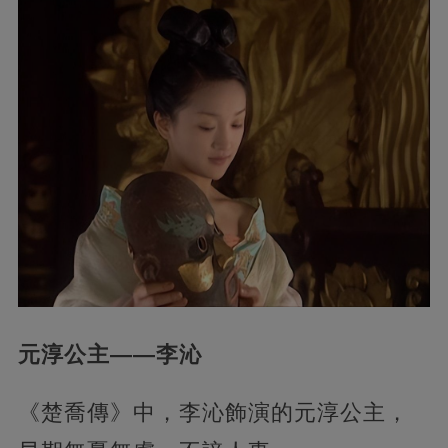
元淳公主——李沁
《楚喬傳》中，李沁飾演的元淳公主，