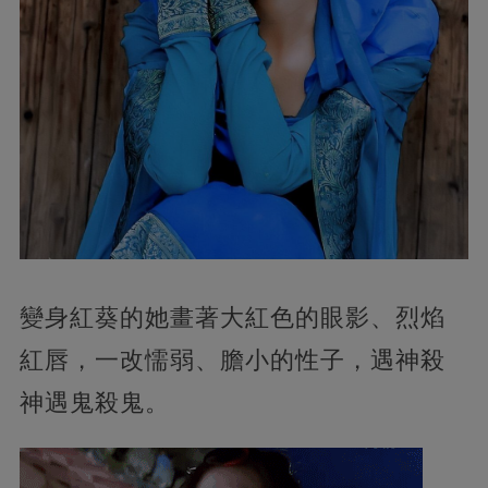
變身紅葵的她畫著大紅色的眼影、烈焰
紅唇，一改懦弱、膽小的性子，遇神殺
神遇鬼殺鬼。