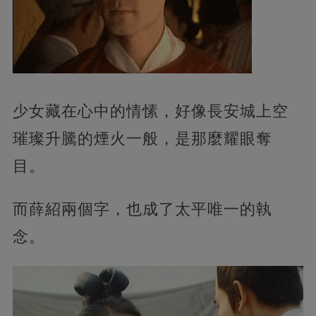
少女藏在心中的情愫，好像長安城上空
璀璨升騰的煙火一般，是那麼耀眼奪
目。
而薛紹兩個字，也成了太平唯一的執
念。