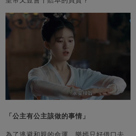
皇帝又豈會干賠本的買賣？
「公主有公主該做的事情」
為了逃避和親的命運，樂嫣只好借口去