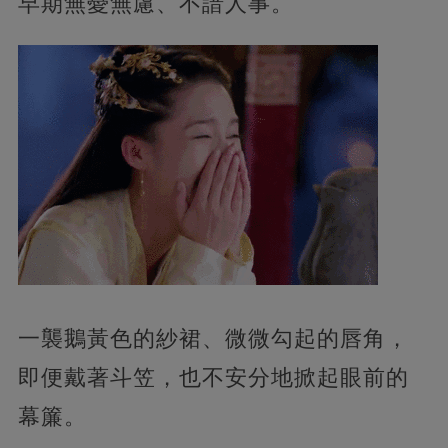
早期無憂無慮、不諳人事。
一襲鵝黃色的紗裙、微微勾起的唇角，
即便戴著斗笠，也不安分地掀起眼前的
幕簾。