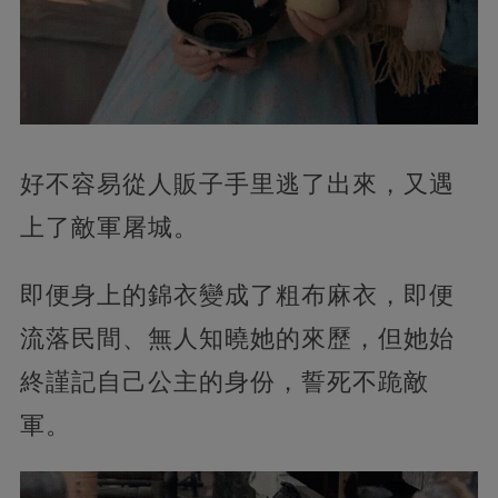
好不容易從人販子手里逃了出來，又遇
上了敵軍屠城。
即便身上的錦衣變成了粗布麻衣，即便
流落民間、無人知曉她的來歷，但她始
終謹記自己公主的身份，誓死不跪敵
軍。