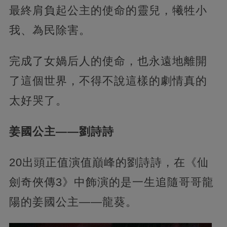
最終肩負起公主的使命的靈兒，犧牲小
我、為民除害。
完成了女媧后人的使命，也永遠地離開
了這個世界，不得不說這樣的劇情真的
太好哭了。
姜國公主——劉詩詩
20出頭正值演值巔峰的劉詩詩，在《仙
劍奇俠傳3》中飾演的是一生追隨哥哥龍
陽的姜國公主——龍葵。