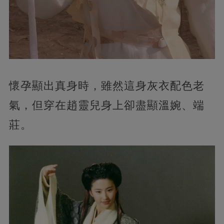
懷孕顯出真身時，雖然這身灰衣配色老
氣，但穿在趙靈兒身上卻盡顯溫婉、端
莊。