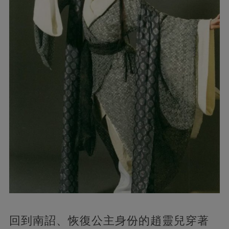
回到南詔、恢復公主身份的趙靈兒穿著