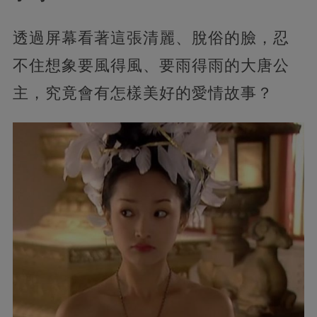
透過屏幕看著這張清麗、脫俗的臉，忍
不住想象要風得風、要雨得雨的大唐公
主，究竟會有怎樣美好的愛情故事？