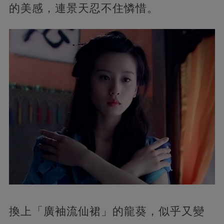
的美感，連景天忍不住憐惜。
換上「廣袖流仙裙」的龍葵，似乎又變