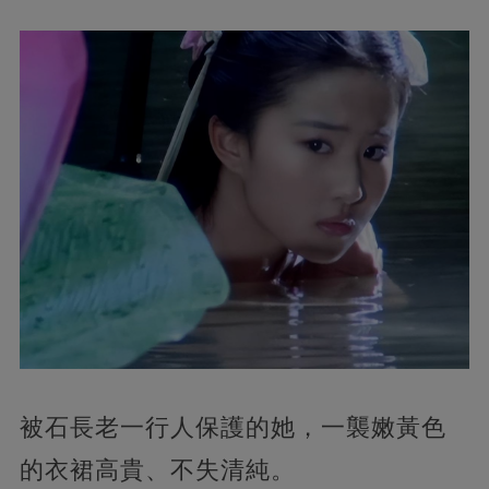
被石長老一行人保護的她，一襲嫩黃色
的衣裙高貴、不失清純。