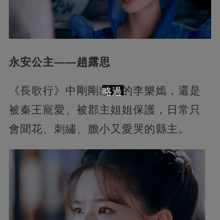
永安公主——趙露思
《長歌行》中剛剛出場的李樂嫣，還是
略過
被秦王寵愛、被郡主姐姐保護，日常只
會聞花、刺繡、膽小又愛哭的縣主。