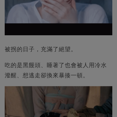
被拐的日子，充滿了絕望。
吃的是黑饅頭、睡著了也會被人用冷水
潑醒、想逃走卻換來暴揍一頓。