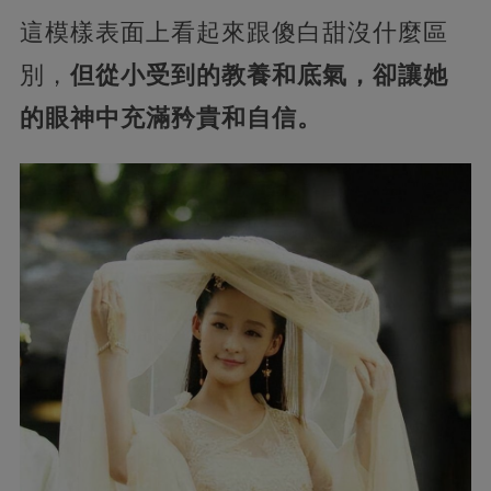
這模樣表面上看起來跟傻白甜沒什麼區
別，
但從小受到的教養和底氣，卻讓她
的眼神中充滿矜貴和自信。