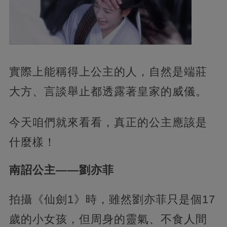
實際上能稱得上公主的人，自然是端莊
大方、言談舉止都透露著皇家的威儀。
今天咱們就來看看，真正的公主應該是
什麼樣！
南詔公主——劉亦菲
拍攝《仙劍1》時，雖然劉亦菲只是個17
歲的小女孩，但周身的靈氣、不食人間