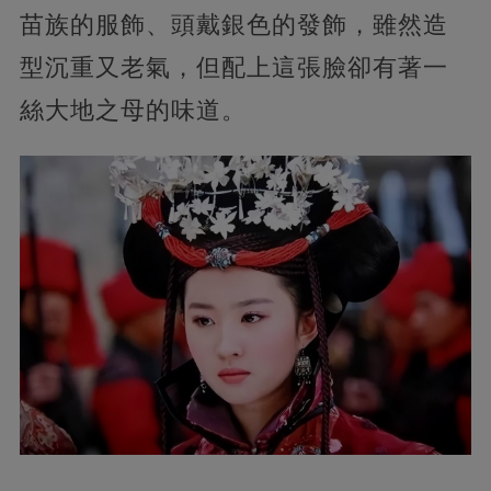
苗族的服飾、頭戴銀色的發飾，雖然造
型沉重又老氣，但配上這張臉卻有著一
絲大地之母的味道。