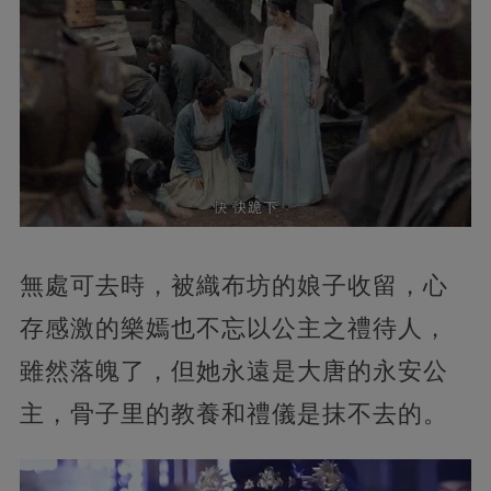
無處可去時，被織布坊的娘子收留，心
存感激的樂嫣也不忘以公主之禮待人，
雖然落魄了，但她永遠是大唐的永安公
主，骨子里的教養和禮儀是抹不去的。