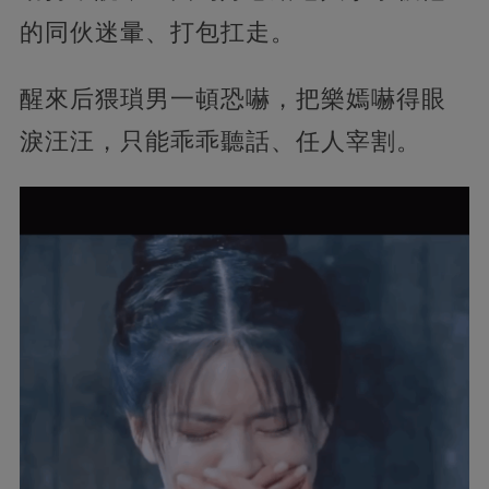
的同伙迷暈、打包扛走。
醒來后猥瑣男一頓恐嚇，把樂嫣嚇得眼
淚汪汪，只能乖乖聽話、任人宰割。