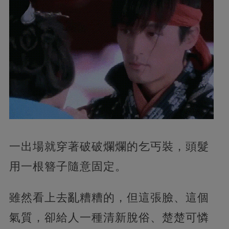
一出場就穿著破破爛爛的乞丐裝，頭髮
用一根簪子隨意固定。
雖然看上去亂糟糟的，但這張臉、這個
氣質，卻給人一種清新脫俗、楚楚可憐