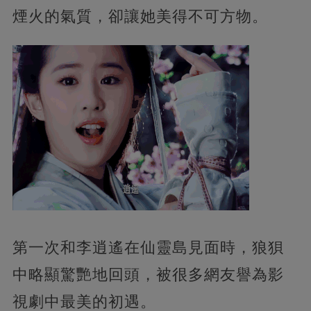
煙火的氣質，卻讓她美得不可方物。
第一次和李逍遙在仙靈島見面時，狼狽
中略顯驚艷地回頭，被很多網友譽為影
視劇中最美的初遇。