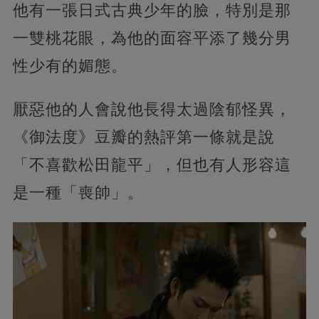
他有一張日式古典少年的臉，特別是那
一雙桃花眼，為他的面容平添了幾分男
性少有的媚態。
厭惡他的人會說他長得太過陰郁怪異，
《御法度》豆瓣的熱評第一條就是說
「不喜歡松田龍平」，但也有人形容這
是一種「喪帥」。