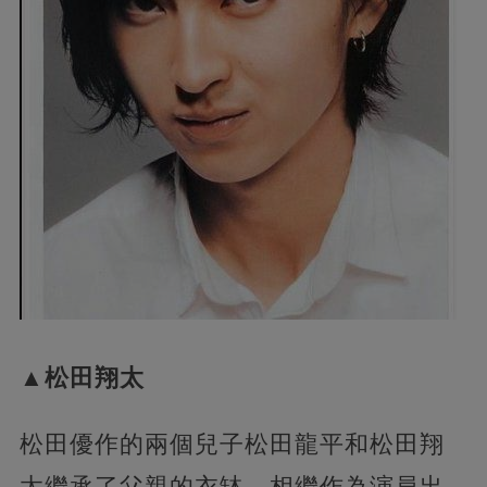
▲松田翔太
松田優作的兩個兒子松田龍平和松田翔
太繼承了父親的衣缽，相繼作為演員出