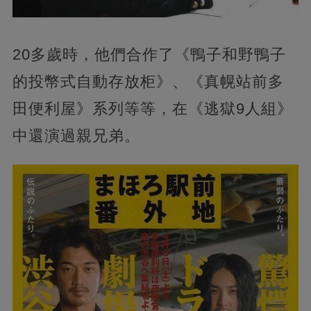
20多歲時，他們合作了《鴨子和野鴨子
的投幣式自動存放柜》、《真幌站前多
田便利屋》系列等等，在《逃獄9人組》
中還演過親兄弟。