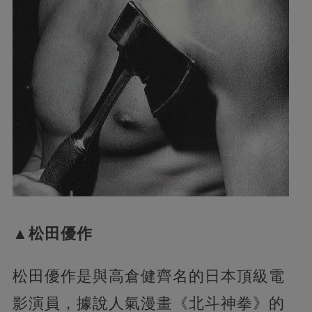
▲松田優作
松田優作是與高倉健齊名的日本頂級電
影演員，據說人氣漫畫《北斗神拳》的