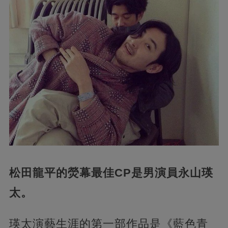
松田龍平的熒幕最佳CP是男演員永山瑛
太。
瑛太演藝生涯的第一部作品是《藍色青