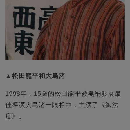
▲松田龍平和大島渚
1998年，15歲的松田龍平被戛納影展最
佳導演大島渚一眼相中，主演了《御法
度》。