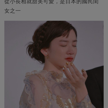
從小長相就甜美可愛，是日本的國民閨
女之一