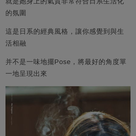
就是她身上的氣質非常符合日系生活化
的氛圍
這是日系的經典風格，讓你感覺到與生
活相融
并不是一味地擺Pose，將最好的角度單
一地呈現出來