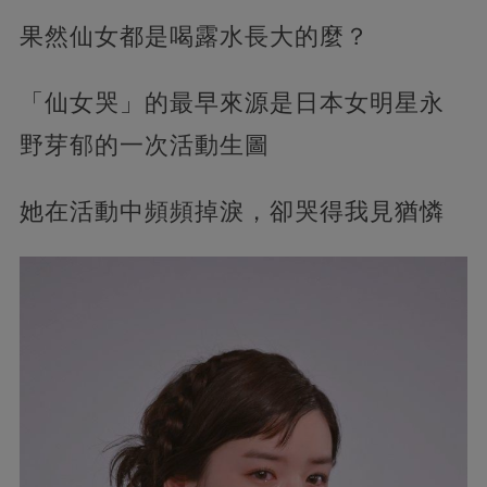
果然仙女都是喝露水長大的麼？
「仙女哭」的最早來源是日本女明星永
野芽郁的一次活動生圖
她在活動中頻頻掉淚，卻哭得我見猶憐