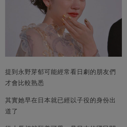
提到永野芽郁可能經常看日劇的朋友們
才會比較熟悉
其實她早在日本就已經以子役的身份出
道了