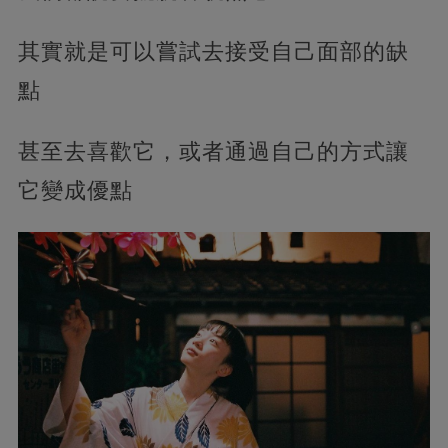
其實就是可以嘗試去接受自己面部的缺
點
甚至去喜歡它，或者通過自己的方式讓
它變成優點