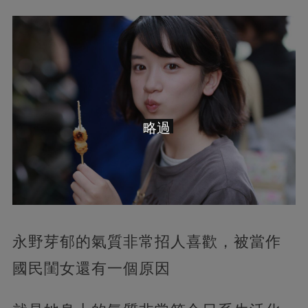
略過
永野芽郁的氣質非常招人喜歡，被當作
國民閨女還有一個原因