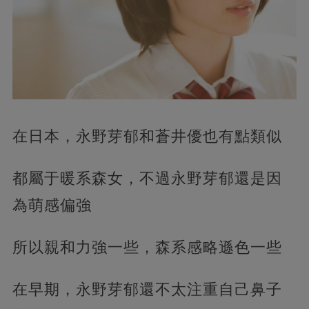
在日本，永野芽郁和蒼井優也有點類似
都屬于暖系森女，不過永野芽郁還是因
為萌感偏強
所以親和力強一些，森系感略遜色一些
在早期，永野芽郁還不太注重自己鼻子