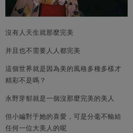
沒有人天生就那麼完美
并且也不需要人人都完美
這個世界就是因為美的風格多種多樣才
精彩不是嗎？
永野芽郁就是一個沒那麼完美的美人
但小編對于她的喜愛，可是分毫不輸給
任何一位大美人的呢