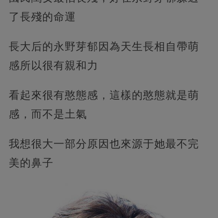
了長殘的命運
長大后的永野芽郁因為天生長相自帶萌
感所以很有親和力
看起來很有憨態感，這樣的憨態就是萌
感，而不是土氣
我想很大一部分原因也來源于她最不完
美的鼻子