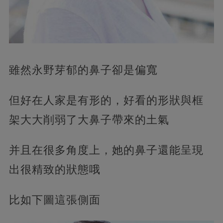
雖然永野芽郁的鼻子卻是偏寬
但好在人家是有形的，好看的形狀與框
架大大削弱了大鼻子帶來的土氣
并且在很多角度上，她的鼻子還能呈現
出很精致的狀態哦
比如下圖這張側面