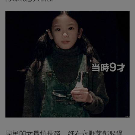
國民閨女最怕長殘，好在永野芽郁躲過