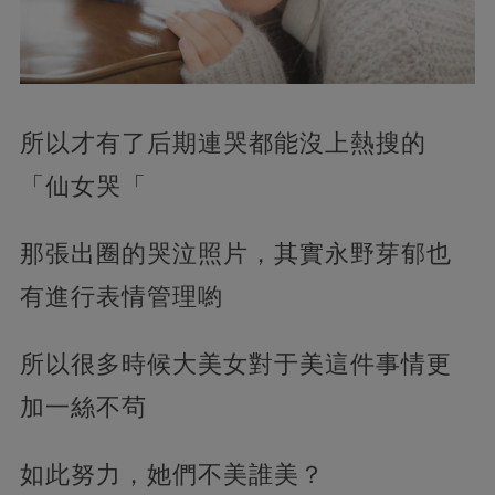
所以才有了后期連哭都能沒上熱搜的
「仙女哭「
那張出圈的哭泣照片，其實永野芽郁也
有進行表情管理喲
所以很多時候大美女對于美這件事情更
加一絲不茍
如此努力，她們不美誰美？