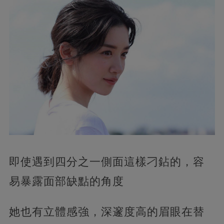
即使遇到四分之一側面這樣刁鉆的，容
易暴露面部缺點的角度
她也有立體感強，深邃度高的眉眼在替