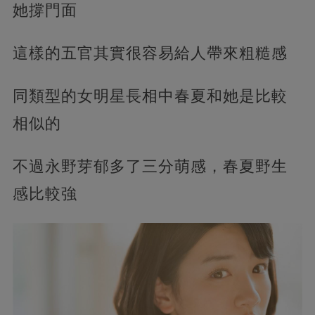
她撐門面
這樣的五官其實很容易給人帶來粗糙感
同類型的女明星長相中春夏和她是比較
相似的
不過永野芽郁多了三分萌感，春夏野生
感比較強