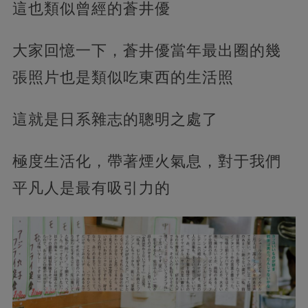
這也類似曾經的蒼井優
大家回憶一下，蒼井優當年最出圈的幾
張照片也是類似吃東西的生活照
這就是日系雜志的聰明之處了
極度生活化，帶著煙火氣息，對于我們
平凡人是最有吸引力的