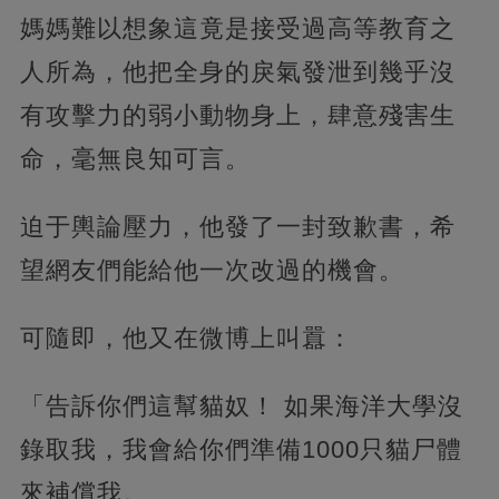
媽媽難以想象這竟是接受過高等教育之
人所為，他把全身的戾氣發泄到幾乎沒
有攻擊力的弱小動物身上，肆意殘害生
命，毫無良知可言。
迫于輿論壓力，他發了一封致歉書，希
望網友們能給他一次改過的機會。
可隨即，他又在微博上叫囂：
「告訴你們這幫貓奴！ 如果海洋大學沒
錄取我，我會給你們準備1000只貓尸體
來補償我。