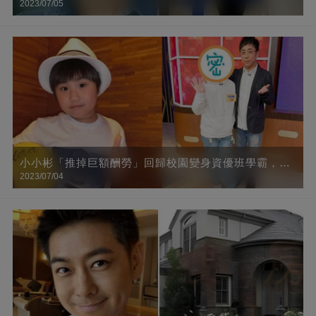
2023/07/05
兒子「混血臉」太像她
小小彬「推掉巨額酬勞」回歸校園變身資優班學霸，10
2023/07/04
年後近照曝光，肉臉全消「成小鮮肉帥哥」網友直呼：
認不出