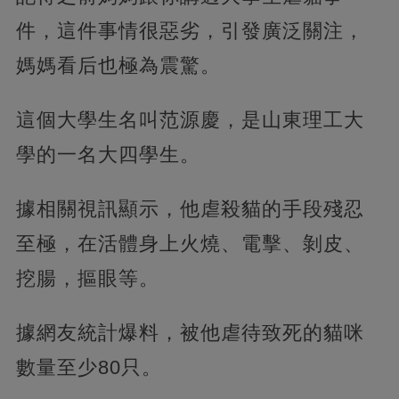
件，這件事情很惡劣，引發廣泛關注，
媽媽看后也極為震驚。
這個大學生名叫范源慶，是山東理工大
學的一名大四學生。
據相關視訊顯示，他虐殺貓的手段殘忍
至極，在活體身上火燒、電擊、剝皮、
挖腸，摳眼等。
據網友統計爆料，被他虐待致死的貓咪
數量至少80只。