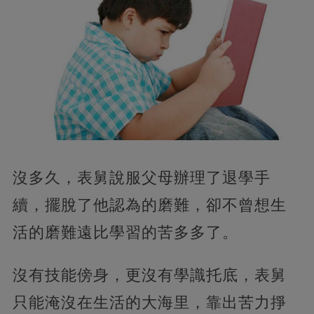
沒多久，表舅說服父母辦理了退學手
續，擺脫了他認為的磨難，卻不曾想生
活的磨難遠比學習的苦多多了。
沒有技能傍身，更沒有學識托底，表舅
只能淹沒在生活的大海里，靠出苦力掙