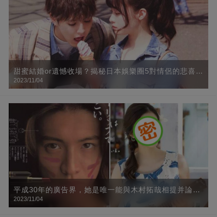
甜蜜結婚or遺憾收場？揭秘日本娛樂圈5對情侶的悲喜人
2023/11/04
生
平成30年的廣告界，她是唯一能與木村拓哉相提并論的
2023/11/04
人