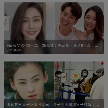
9歲替父還債2千萬，25歲被丈夫背叛，負債6百萬，今
2023/07/05
終遇良人，網贊：否極泰來
張柏芝三兒子正臉照曝光！長子高大粗獷次子帥氣，小