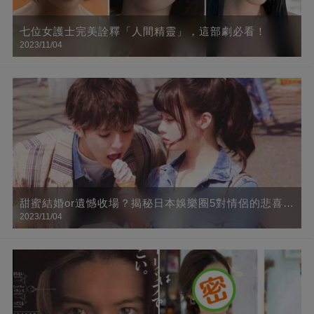
七位女護士完美詮釋「人間精靈」，這部劇必看！
2023/11/04
甜蜜結婚or遺憾收場？揭秘日本娛樂圈5對情侶的悲喜人
2023/11/04
生