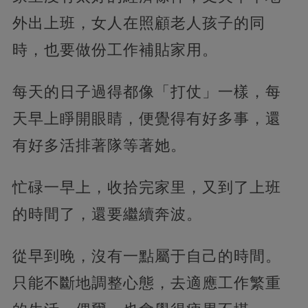
外出上班，女人在照顧老人孩子的同
時，也要做份工作補貼家用。
每天的日子過得都像「打仗」一樣，每
天早上睜開眼睛，便覺得有好多事，還
有好多活排著隊等著她。
忙碌一早上，收拾完家里，又到了上班
的時間了，還要繼續奔波。
從早到晚，沒有一點屬于自己的時間。
只能不斷地調整心態，去適應工作繁重