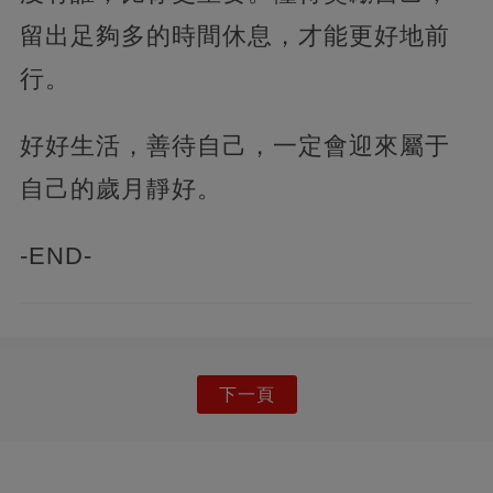
留出足夠多的時間休息，才能更好地前
行。
好好生活，善待自己，一定會迎來屬于
自己的歲月靜好。
-END-
下一頁