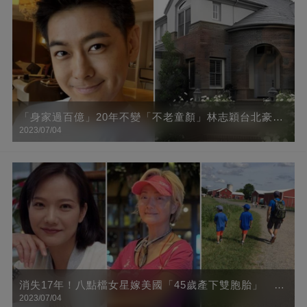
「身家過百億」20年不變「不老童顏」林志穎台北豪宅
2023/07/04
曝光，里面竟全是這種高科技，羨慕了！
消失17年！八點檔女星嫁美國「45歲產下雙胞胎」
2023/07/04
「甜曬三男人背影」頂金髮身材辣到爆