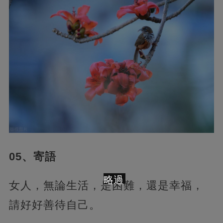
05、寄語
略過
女人，無論生活，是困難，還是幸福，
請好好善待自己。