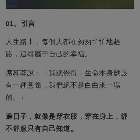
01、引言
人生路上，每個人都在匆匆忙忙地趕
路，追尋屬于自己的幸福。
席慕蓉說：「我總覺得，生命本身應該
有一種意義，我們絕不是白白來一場
的。」
過日子，就像是穿衣服，穿在身上，舒
不舒服只有自己知道。