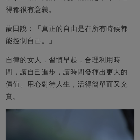
得都很有意義。
蒙田說：「真正的自由是在所有時候都
能控制自己。」
自律的女人，習慣早起，合理利用時
間，讓自己進步，讓時間發揮出更大的
價值。用心對待人生，活得簡單而又充
實。