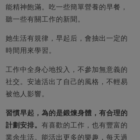
能精神飽滿。吃一些簡單營養的早餐，
聽一些有關工作的新聞。
她生活有規律，早起后，會抽出一定的
時間用來學習。
工作中全身心地投入，不參加無意義的
社交。安迪活出了自己的風格，不輕易
被他人影響。
習慣早起，為的是鍛煉身體，有合理的
計劃安排。
有喜歡的工作，也有豐富的
業余生活。能活出更多的樂趣，每天過