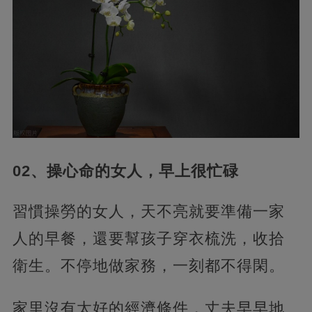
02、操心命的女人，早上很忙碌
習慣操勞的女人，天不亮就要準備一家
人的早餐，還要幫孩子穿衣梳洗，收拾
衛生。不停地做家務，一刻都不得閑。
家里沒有太好的經濟條件，丈夫早早地