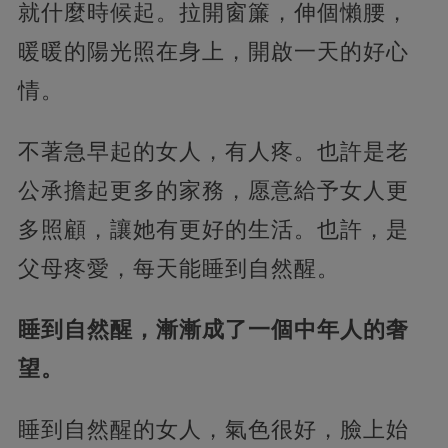
就什麼時候起。拉開窗簾，伸個懶腰，
暖暖的陽光照在身上，開啟一天的好心
情。
不著急早起的女人，有人疼。也許是老
公承擔起更多的家務，愿意給予女人更
多照顧，讓她有更好的生活。也許，是
父母疼愛，每天能睡到自然醒。
睡到自然醒，漸漸成了一個中年人的奢
望。
睡到自然醒的女人，氣色很好，臉上始