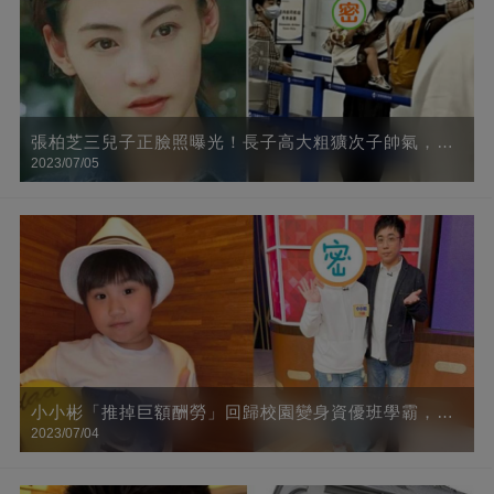
張柏芝三兒子正臉照曝光！長子高大粗獷次子帥氣，小
2023/07/05
兒子「混血臉」太像她
小小彬「推掉巨額酬勞」回歸校園變身資優班學霸，10
2023/07/04
年後近照曝光，肉臉全消「成小鮮肉帥哥」網友直呼：
認不出