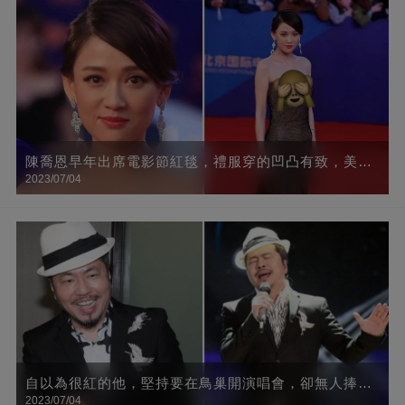
陳喬恩早年出席電影節紅毯，禮服穿的凹凸有致，美得
2023/07/04
一點不像70后
自以為很紅的他，堅持要在鳥巢開演唱會，卻無人捧場
2023/07/04