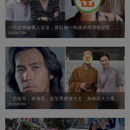
一代女神繆騫人近況，曾紅極一時迷倒周潤發謝賢，63
2023/07/04
歲氣質仍出眾網贊：知性、靈動
「恐龍哥」林偉亮，從型男變身方丈，身材高大六塊腹
2023/07/04
肌，33歲時忽然大徹大悟，出家11年容貌大變，網友：
要學會放下