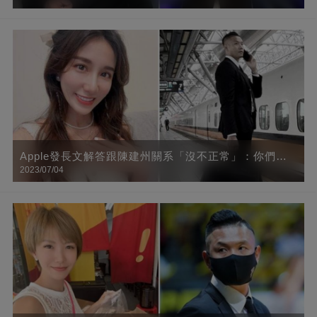
「賠千萬豪宅」
Apple發長文解答跟陳建州關系「沒不正常」：你們抹
2023/07/04
黑的是一個女生清白