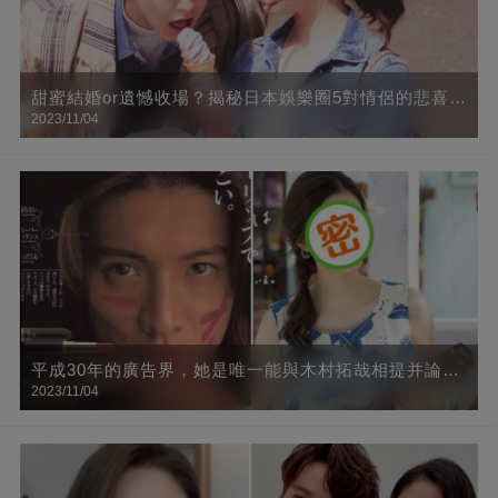
甜蜜結婚or遺憾收場？揭秘日本娛樂圈5對情侶的悲喜人
2023/11/04
生
平成30年的廣告界，她是唯一能與木村拓哉相提并論的
2023/11/04
人