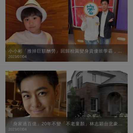
小小彬「推掉巨額酬勞」回歸校園變身資優班學霸，10
2023/07/04
年後近照曝光，肉臉全消「成小鮮肉帥哥」網友直呼：
認不出
「身家過百億」20年不變「不老童顏」林志穎台北豪宅
2023/07/04
曝光，里面竟全是這種高科技，羨慕了！