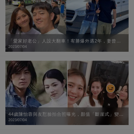
「愛家好老公」人設大翻車！宥勝爆外遇2年，妻曾認
2023/07/04
「他過偽單身生活」 潰堤哭喊：為什麼又是我
44歲陳怡蓉與友懟臉拍合照曝光，顏值「斷崖式」變化
2023/07/04
讓人認不出：昔日女神竟成路人臉！