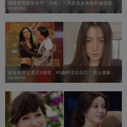
賈靜雯與黃聖依罕「同框」！同是失去美顏和濾鏡後，
2023/07/04
網友：一個是真美一個卻不可言喻
謝金燕替父還完2億債，45歲終活出自己！買上億豪宅
2023/07/04
只為躲避狗仔，鄰居都是名人，「走到大門得搭接駁
車」網友：好想和你做鄰居