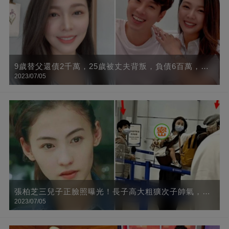
9歲替父還債2千萬，25歲被丈夫背叛，負債6百萬，今
2023/07/05
終遇良人，網贊：否極泰來
張柏芝三兒子正臉照曝光！長子高大粗獷次子帥氣，小
2023/07/05
兒子「混血臉」太像她