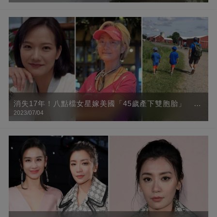
消失17年！八點檔女星嫁美國「45歲產下雙胞胎」
2023/07/04
「甜曬三男人背影」頂金髮身材辣到爆