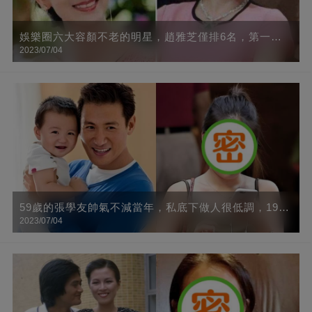
娛樂圈六大容顏不老的明星，趙雅芝僅排6名，第一名
2023/07/04
看得心都醉了！
59歲的張學友帥氣不減當年，私底下做人很低調，19歲
2023/07/04
的女兒出鏡真美，樣子格外的清純可愛，網友：基因好