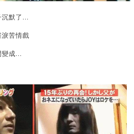
沉默了...
催淚苦情戲
成...