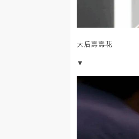
大后壽壽花
▼