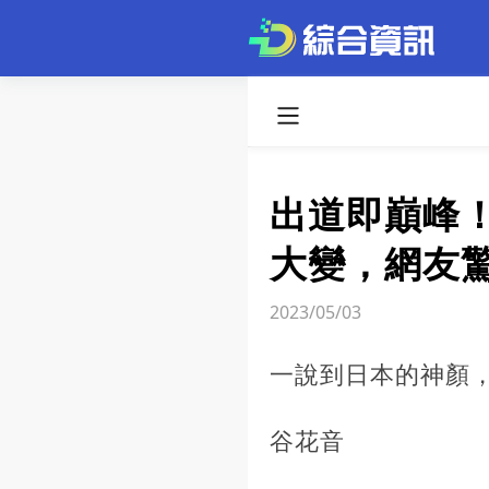
出道即巔峰！
大變，網友​
2023/05/03
一說到日本的神顏
谷花音