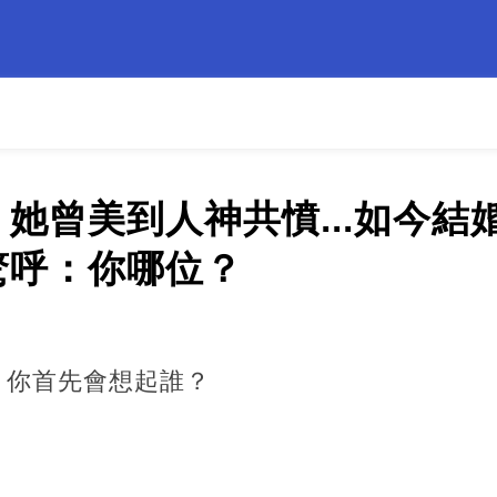
她曾美到人神共憤...如今結
驚呼：​你哪位？
，你首先會想起誰？