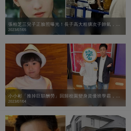
張柏芝三兒子正臉照曝光！長子高大粗獷次子帥氣，小
2023/07/05
兒子「混血臉」太像她
小小彬「推掉巨額酬勞」回歸校園變身資優班學霸，10
2023/07/04
年後近照曝光，肉臉全消「成小鮮肉帥哥」網友直呼：
認不出