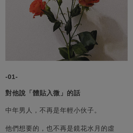
-01-
對他說「體貼入微」的話
中年男人，不再是年輕小伙子。
他們想要的，也不再是鏡花水月的虛