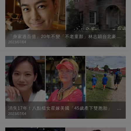
「身家過百億」20年不變「不老童顏」林志穎台北豪宅
2023/07/04
曝光，里面竟全是這種高科技，羨慕了！
消失17年！八點檔女星嫁美國「45歲產下雙胞胎」
2023/07/04
「甜曬三男人背影」頂金髮身材辣到爆