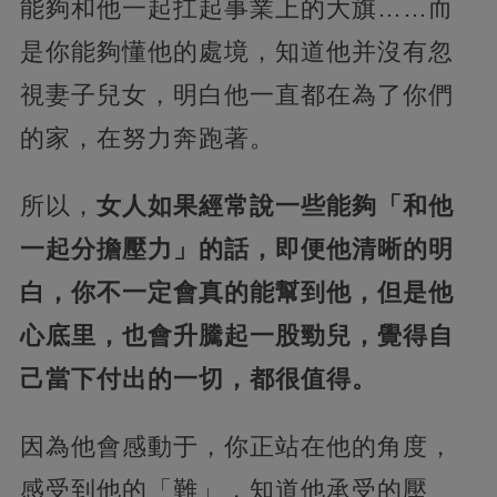
能夠和他一起扛起事業上的大旗……而
是你能夠懂他的處境，知道他并沒有忽
視妻子兒女，明白他一直都在為了你們
的家，在努力奔跑著。
所以，
女人如果經常說一些能夠「和他
一起分擔壓力」的話，即便他清晰的明
白，你不一定會真的能幫到他，但是他
心底里，也會升騰起一股勁兒，覺得自
己當下付出的一切，都很值得。
因為他會感動于，你正站在他的角度，
感受到他的「難」，知道他承受的壓