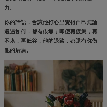
力。
你的話語，會讓他打心里覺得自己無論
遭遇如何，都有依靠；即便再疲憊，再
不堪，再低谷，他的退路，都還有你做
他的后盾。