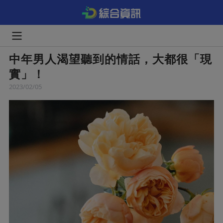
中年男人渴望聽到的情話，大都很「現
實」！
2023/02/05