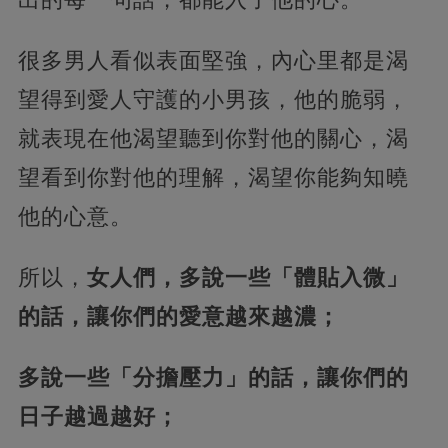
很多男人看似表面堅強，內心里都是渴
望得到愛人守護的小男孩，他的脆弱，
就表現在他渴望聽到你對他的關心，渴
望看到你對他的理解，渴望你能夠知曉
他的心意。
所以，
女人們，多說一些「體貼入微」
的話，讓你們的愛意越來越濃；
多說一些「分擔壓力」的話，讓你們的
日子越過越好；