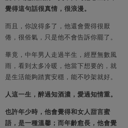
覺得這句話很真情，很浪漫。
而且，你說得多了，他還會覺得很厭
倦，很俗氣，只是他不會告訴你罷了。
畢竟，中年男人走過半生，經歷無數風
雨，看到太多冷暖，他當下想要的，就
是生活能夠踏實安穩，能不吵架就好。
人這一生，醉過知酒濃，愛過知情重。
也許年少時，他會覺得和女人甜言蜜
語，是一種溫馨；而年齡愈長，他會覺