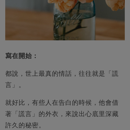
寫在開始：
都說，世上最真的情話，往往就是「謊
言」。
就好比，有些人在告白的時候，他會借
著「謊言」的外衣，來說出心底里深藏
許久的秘密。