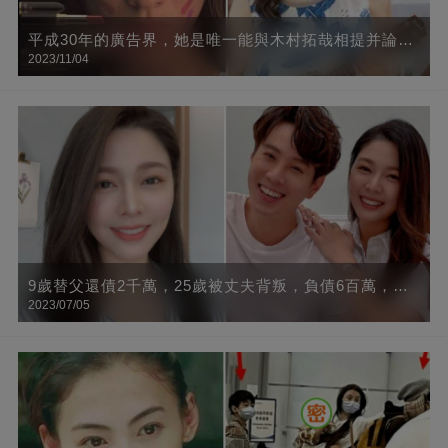
平成30年的廣告界，她是唯一能與木村拓哉相提并論的
2023/11/04
人
9歲替父還債2千萬，25歲被丈夫背叛，負債6百萬，今
2023/07/05
終遇良人，網贊：否極泰來