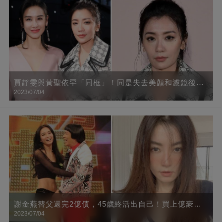
賈靜雯與黃聖依罕「同框」！同是失去美顏和濾鏡後，
2023/07/04
網友：一個是真美一個卻不可言喻
謝金燕替父還完2億債，45歲終活出自己！買上億豪宅
2023/07/04
只為躲避狗仔，鄰居都是名人，「走到大門得搭接駁