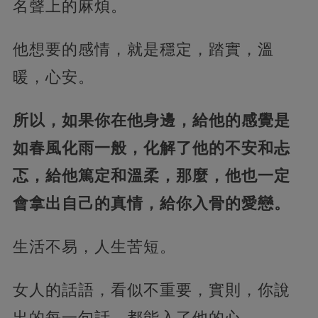
名聲上的麻煩。
他想要的感情，就是穩定，踏實，溫
暖，心安。
所以，如果你在他身邊，給他的感覺是
如春風化雨一般，化解了他的不安和忐
忑，給他篤定和溫柔，那麼，他也一定
會拿出自己的真情，給你入骨的愛戀。
生活不易，人生苦短。
女人的話語，看似不重要，實則，你說
出的每一句話，都能入了他的心。