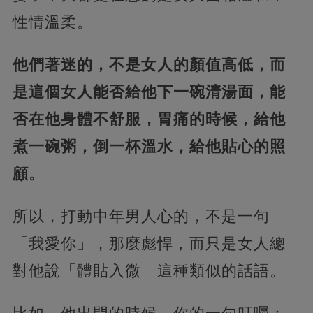
性情溫柔。
他們著迷的，不是女人的顏值高低，而
是這個女人能否給他下一碗清湯面，能
否在他身體不舒服，胃痛的時候，給他
煮一碗粥，倒一杯溫水，給他貼心的照
顧。
所以，打動中年男人心的，不是一句
「我愛你」，那麼彪悍，而只是女人總
對他說「體貼入微」這種類似的話語。