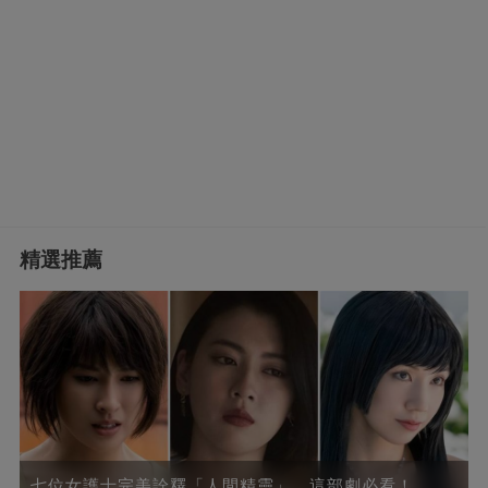
精選推薦
七位女護士完美詮釋「人間精靈」，這部劇必看！