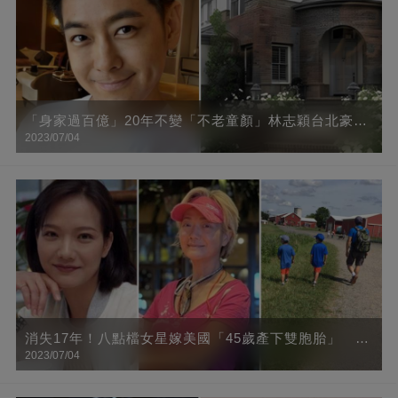
「身家過百億」20年不變「不老童顏」林志穎台北豪宅
2023/07/04
曝光，里面竟全是這種高科技，羨慕了！
消失17年！八點檔女星嫁美國「45歲產下雙胞胎」
2023/07/04
「甜曬三男人背影」頂金髮身材辣到爆