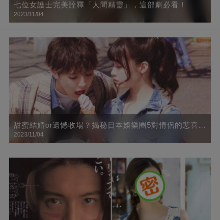
七位女護士完美詮釋「人間精靈」，這部劇必看！
2023/11/04
甜蜜結婚or遺憾收場？揭秘日本娛樂圈5對情侶的悲喜人
2023/11/04
生