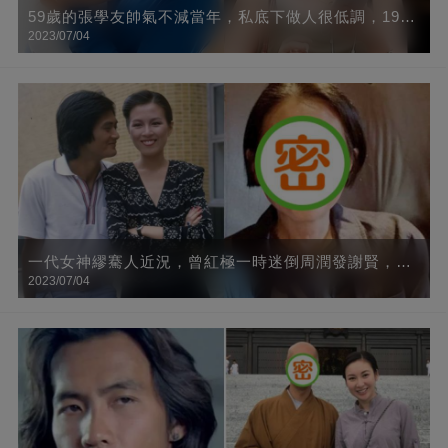
59歲的張學友帥氣不減當年，私底下做人很低調，19歲
2023/07/04
的女兒出鏡真美，樣子格外的清純可愛，網友：基因好
一代女神繆騫人近況，曾紅極一時迷倒周潤發謝賢，63
2023/07/04
歲氣質仍出眾網贊：知性、靈動