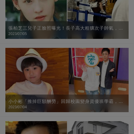
張柏芝三兒子正臉照曝光！長子高大粗獷次子帥氣，小
2023/07/05
兒子「混血臉」太像她
小小彬「推掉巨額酬勞」回歸校園變身資優班學霸，10
2023/07/04
年後近照曝光，肉臉全消「成小鮮肉帥哥」網友直呼：
認不出