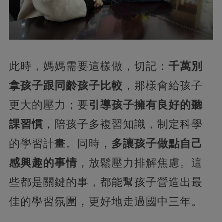
此時，媽媽需要這樣做，切記：
千萬別
拿孩子跟同齡孩子比較
，那樣會給孩子
更大的壓力；要
引導孩子擁有良好的聽
課習慣
，陪孩子多複習知識，制定科學
的學習計畫。同時，
多讓孩子做點自己
感興趣的事情
，放鬆壓力排解焦慮。這
些都是關鍵的事，都能幫孩子營造出最
佳的學習氛圍，更好地走過國中三年。