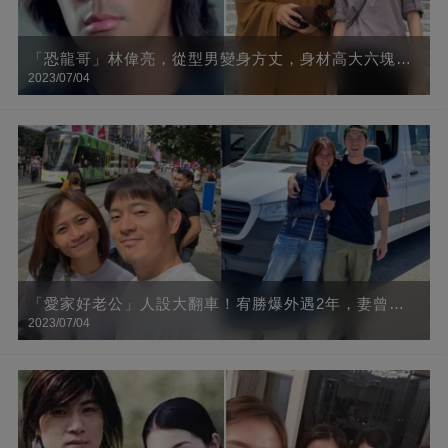
「恐龍哥」林偉亮，從型男變身方丈，身材高大六塊腹
2023/07/04
肌，33歲時忽然大徹大悟，出家11年容貌大變，網友：
要學會放下
「愛家好老公」人設大翻車！宥勝爆外遇2年，妻曾認
2023/07/04
「他過偽單身生活」 潰堤哭喊：為什麼又是我