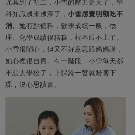
尤其到了初二，小雪的壓力更大了，學
科知識越來越深了，
小雪感覺明顯吃不
消
。她有點偏科，數學成績一般，物
理、化學成績很糟糕，根本跟不上了。
小雪很鬧心，但又不好意思跟媽媽講，
她心裡很自責。有一階段，小雪每天都
不想去學校了，上課鈴一響就盼著下
課，沒心思讀書。