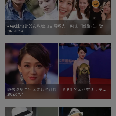
44歲陳怡蓉與友懟臉拍合照曝光，顏值「斷崖式」變化
2023/07/04
讓人認不出：昔日女神竟成路人臉！
陳喬恩早年出席電影節紅毯，禮服穿的凹凸有致，美得
2023/07/04
一點不像70后