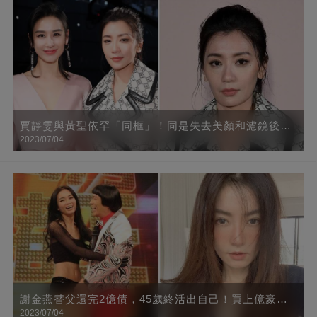
賈靜雯與黃聖依罕「同框」！同是失去美顏和濾鏡後，
2023/07/04
網友：一個是真美一個卻不可言喻
謝金燕替父還完2億債，45歲終活出自己！買上億豪宅
2023/07/04
只為躲避狗仔，鄰居都是名人，「走到大門得搭接駁