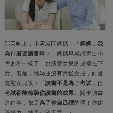
那天晚上，小雪就問媽媽：「
媽媽，我
為什麼要讀書
啊？」媽媽早就感覺出小
雪的不一樣了，也清楚女兒的成績在下
滑。但是，媽媽並沒有責怪女兒，而是
寬慰女兒說：「
讀書不是為了考試
，但
考試卻能檢驗你讀書的成果
。關于讀書
這件事，都是
為了你自己讀
的啊！你儘
管努力，結果交給天意。」