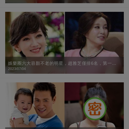
車」網友：好想和你做鄰居
娛樂圈六大容顏不老的明星，趙雅芝僅排6名，第一名
2023/07/04
看得心都醉了！