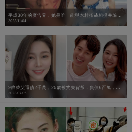
平成30年的廣告界，她是唯一能與木村拓哉相提并論的
2023/11/04
人
9歲替父還債2千萬，25歲被丈夫背叛，負債6百萬，今
2023/07/05
終遇良人，網贊：否極泰來