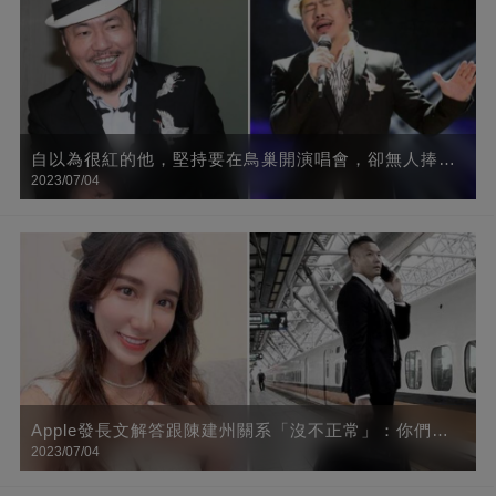
自以為很紅的他，堅持要在鳥巢開演唱會，卻無人捧場
2023/07/04
「賠千萬豪宅」
Apple發長文解答跟陳建州關系「沒不正常」：你們抹
2023/07/04
黑的是一個女生清白