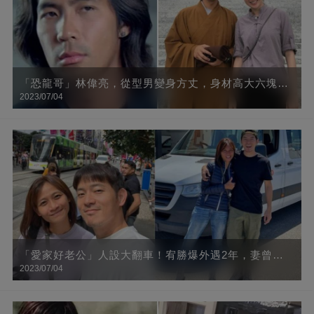
「恐龍哥」林偉亮，從型男變身方丈，身材高大六塊腹
2023/07/04
肌，33歲時忽然大徹大悟，出家11年容貌大變，網友：
要學會放下
「愛家好老公」人設大翻車！宥勝爆外遇2年，妻曾認
2023/07/04
「他過偽單身生活」 潰堤哭喊：為什麼又是我