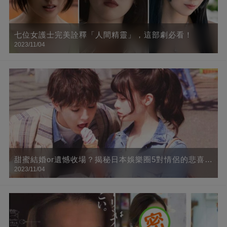
七位女護士完美詮釋「人間精靈」，這部劇必看！
2023/11/04
甜蜜結婚or遺憾收場？揭秘日本娛樂圈5對情侶的悲喜人
2023/11/04
生