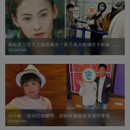
張柏芝三兒子正臉照曝光！長子高大粗獷次子帥氣，小
2023/07/05
兒子「混血臉」太像她
小小彬「推掉巨額酬勞」回歸校園變身資優班學霸，10
2023/07/04
年後近照曝光，肉臉全消「成小鮮肉帥哥」網友直呼：