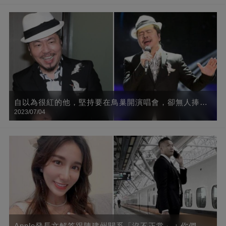
自以為很紅的他，堅持要在鳥巢開演唱會，卻無人捧場
2023/07/04
「賠千萬豪宅」
Apple發長文解答跟陳建州關系「沒不正常」：你們抹