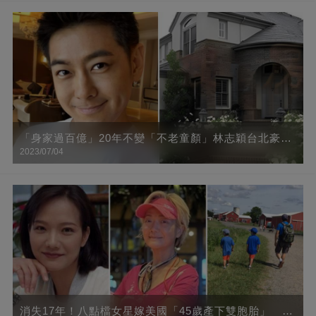
認不出
「身家過百億」20年不變「不老童顏」林志穎台北豪宅
2023/07/04
曝光，里面竟全是這種高科技，羨慕了！
消失17年！八點檔女星嫁美國「45歲產下雙胞胎」