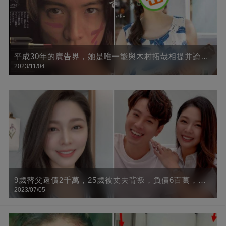
平成30年的廣告界，她是唯一能與木村拓哉相提并論的
2023/11/04
人
9歲替父還債2千萬，25歲被丈夫背叛，負債6百萬，今
2023/07/05
終遇良人，網贊：否極泰來