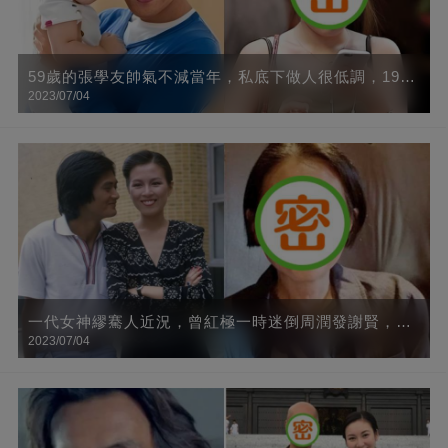
59歲的張學友帥氣不減當年，私底下做人很低調，19歲
2023/07/04
的女兒出鏡真美，樣子格外的清純可愛，網友：基因好
一代女神繆騫人近況，曾紅極一時迷倒周潤發謝賢，63
2023/07/04
歲氣質仍出眾網贊：知性、靈動