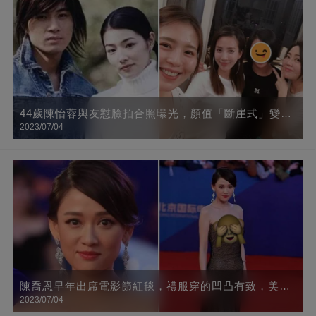
44歲陳怡蓉與友懟臉拍合照曝光，顏值「斷崖式」變化
2023/07/04
讓人認不出：昔日女神竟成路人臉！
陳喬恩早年出席電影節紅毯，禮服穿的凹凸有致，美得
2023/07/04
一點不像70后