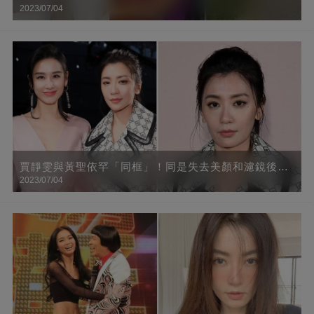
2023/07/04
「甜曬三男人背影」頂金髮身材辣到爆
賈靜雯與黃聖依罕「同框」！同是失去美顏和濾鏡後，
2023/07/04
網友：一個是真美一個卻不可言喻