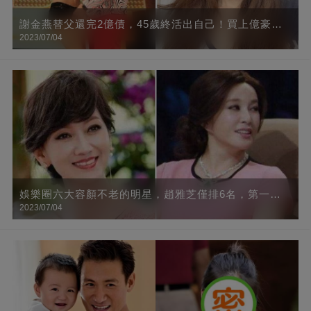
謝金燕替父還完2億債，45歲終活出自己！買上億豪宅
2023/07/04
只為躲避狗仔，鄰居都是名人，「走到大門得搭接駁
車」網友：好想和你做鄰居
娛樂圈六大容顏不老的明星，趙雅芝僅排6名，第一名
2023/07/04
看得心都醉了！