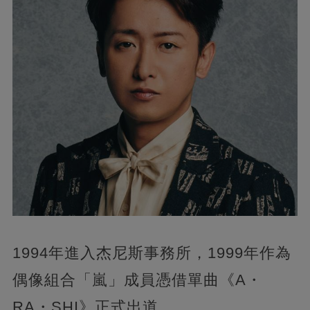
1994年進入杰尼斯事務所，1999年作為
偶像組合「嵐」成員憑借單曲《A・
RA・SHI》正式出道。