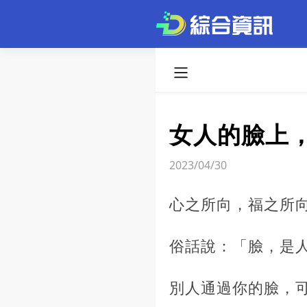
女人的臉上
2023/04/30
心之所向，福之所
俗話說：「臉，是
別人通過你的臉，