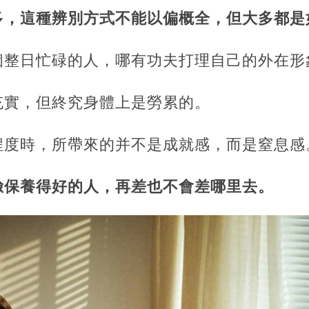
多，這種辨別方式不能以偏概全，但大多都是
個整日忙碌的人，哪有功夫打理自己的外在形
充實，但終究身體上是勞累的。
程度時，所帶來的并不是成就感，而是窒息感
臉保養得好的人，再差也不會差哪里去。