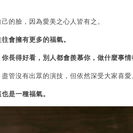
自己的臉，因為愛美之心人皆有之。
往往會擁有更多的福氣。
，你長得好看，別人都會羨慕你，做什麼事情
，盡管沒有出眾的演技，但依然深受大家喜愛
這也是一種福氣。