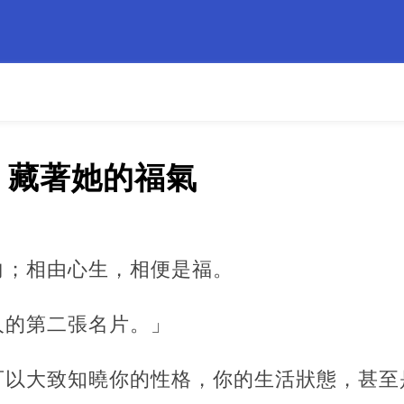
，藏著她的福氣
向；相由心生，相便是福。
人的第二張名片。」
可以大致知曉你的性格，你的生活狀態，甚至