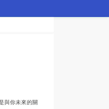
是與你未來的關