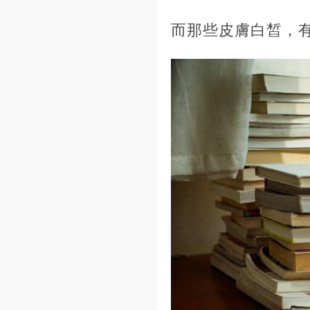
而那些皮膚白皙，