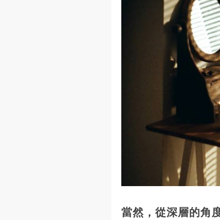
當然，從深層的角