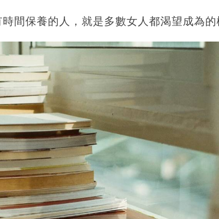
有時間保養的人，就是多數女人都渴望成為的