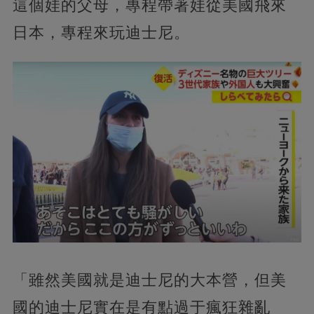
這個娃的父母，專程帶著娃從美國飛來
日本，專程來玩迪士尼。
「雖然美國就是迪士尼的大本營，但美
國的迪士尼實在是有點過于瘋狂雜亂