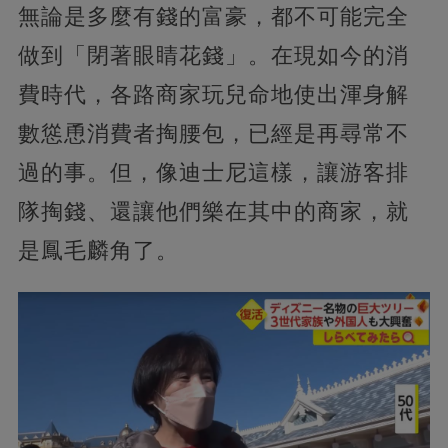
無論是多麼有錢的富豪，都不可能完全
做到「閉著眼睛花錢」。在現如今的消
費時代，各路商家玩兒命地使出渾身解
數慫恿消費者掏腰包，已經是再尋常不
過的事。但，像迪士尼這樣，讓游客排
隊掏錢、還讓他們樂在其中的商家，就
是鳳毛麟角了。