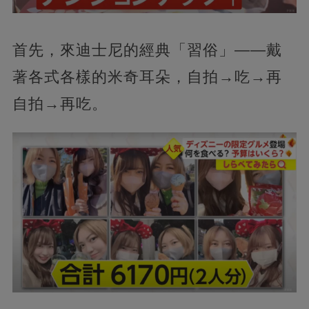
首先，來迪士尼的經典「習俗」——戴
著各式各樣的米奇耳朵，自拍→吃→再
自拍→再吃。