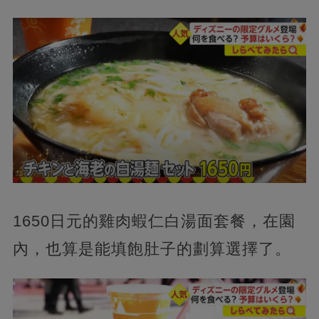
1650日元的雞肉蝦仁白湯面套餐，在園
內，也算是能填飽肚子的劃算選擇了。