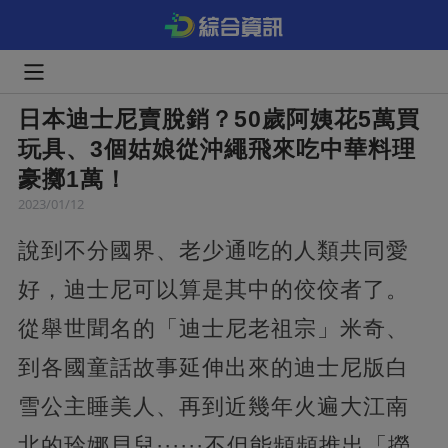
日本迪士尼賣脫銷？50歲阿姨花5萬買
玩具、3個姑娘從沖繩飛來吃中華料理
豪擲1萬！
2023/01/12
說到不分國界、老少通吃的人類共同愛
好，迪士尼可以算是其中的佼佼者了。
從舉世聞名的「迪士尼老祖宗」米奇、
到各國童話故事延伸出來的迪士尼版白
雪公主睡美人、再到近幾年火遍大江南
北的玲娜貝兒······不但能頻頻推出「撈