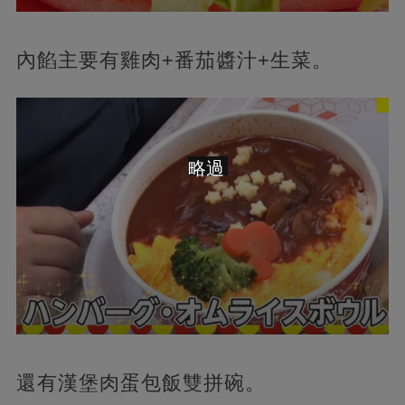
內餡主要有雞肉+番茄醬汁+生菜。
略過
還有漢堡肉蛋包飯雙拼碗。