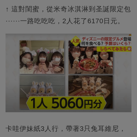
↑ 這對閨蜜，從米奇冰淇淋到圣誕限定包
······一路吃吃吃，2人花了6170日元。
卡哇伊妹紙3人行，帶著3只兔耳維尼，