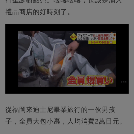
行圣誕樹點亮。嗖嘍嗖嘍，也該是涌入
禮品商店的好時刻了。
從福岡來迪士尼畢業旅行的一伙男孩
子，全員大包小裹，人均消費2萬日元。