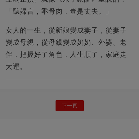
「聽婦言，乖骨肉，豈是丈夫。」
女人的一生，從新娘變成妻子，從妻子
變成母親，從母親變成奶奶、外婆、老
伴，把握好了角色，人生順了，家庭走
大運。
下一頁