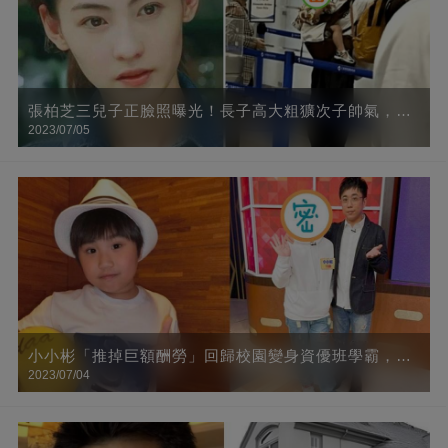
張柏芝三兒子正臉照曝光！長子高大粗獷次子帥氣，小
2023/07/05
兒子「混血臉」太像她
小小彬「推掉巨額酬勞」回歸校園變身資優班學霸，10
2023/07/04
年後近照曝光，肉臉全消「成小鮮肉帥哥」網友直呼：
認不出