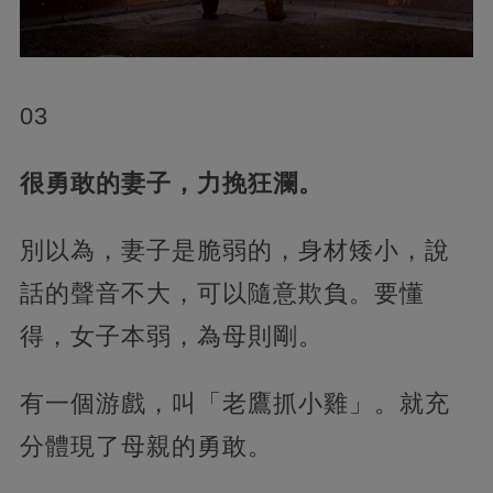
03
很勇敢的妻子，力挽狂瀾。
別以為，妻子是脆弱的，身材矮小，說
話的聲音不大，可以隨意欺負。要懂
得，女子本弱，為母則剛。
有一個游戲，叫「老鷹抓小雞」。就充
分體現了母親的勇敢。