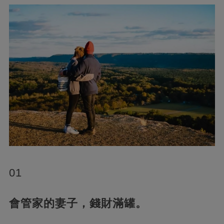
01
會管家的妻子，錢財滿罐。