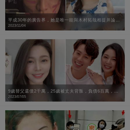
平成30年的廣告界，她是唯一能與木村拓哉相提并論的
2023/11/04
人
9歲替父還債2千萬，25歲被丈夫背叛，負債6百萬，今
2023/07/05
終遇良人，網贊：否極泰來