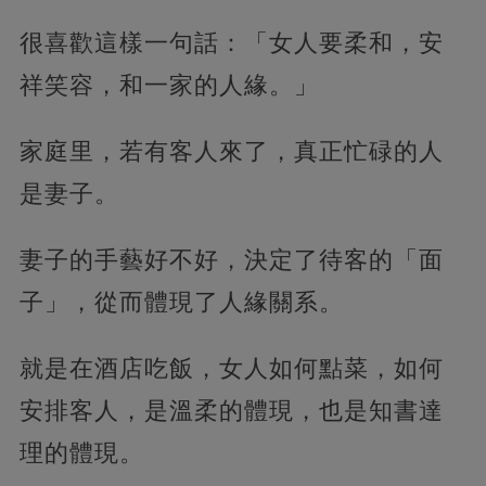
很喜歡這樣一句話：「女人要柔和，安
祥笑容，和一家的人緣。」
家庭里，若有客人來了，真正忙碌的人
是妻子。
妻子的手藝好不好，決定了待客的「面
子」，從而體現了人緣關系。
就是在酒店吃飯，女人如何點菜，如何
安排客人，是溫柔的體現，也是知書達
理的體現。