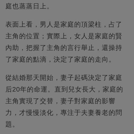
庭也蒸蒸日上。
表面上看，男人是家庭的頂梁柱，占了
主角的位置；實際上，女人是家庭的賢
內助，把握了主角的言行舉止，還操持
了家庭的點滴，決定了家庭的走向。
從結婚那天開始，妻子起碼決定了家庭
后20年的命運。直到兒女長大，家庭的
主角實現了交替，妻子對家庭的影響
力，才慢慢淡化，專注于夫妻養老的問
題。