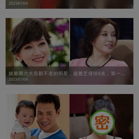
2023/07/04
只為躲避狗仔，鄰居都是名人，「走到大門得搭接駁
車」網友：好想和你做鄰居
娛樂圈六大容顏不老的明星，趙雅芝僅排6名，第一名
2023/07/04
看得心都醉了！