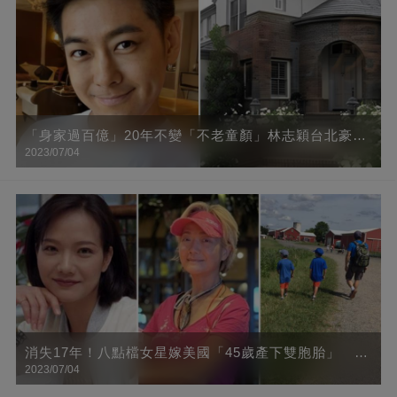
「身家過百億」20年不變「不老童顏」林志穎台北豪宅
2023/07/04
曝光，里面竟全是這種高科技，羨慕了！
消失17年！八點檔女星嫁美國「45歲產下雙胞胎」
2023/07/04
「甜曬三男人背影」頂金髮身材辣到爆