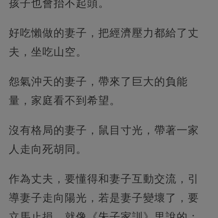
孩子也會抬不起頭。
好吃懶做的妻子，把經濟壓力都給了丈
夫，坐吃山空。
怨氣沖天的妻子，帶來了巨大的負能
量，家庭看不到希望。
沒有格局的妻子，鼠目寸光，帶著一家
人走向死胡同。
作為丈夫，要懂得和妻子互動交流，引
導妻子走向陽光，若是妻子變壞了，要
立馬止損。就像《朱子家訓》里說的：