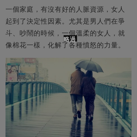
一個家庭，有沒有好的人脈資源，女人
起到了決定性因素。尤其是男人們在爭
斗、吵鬧的時候，一個溫柔的女人，就
略過
像棉花一樣，化解了各種憤怒的力量。