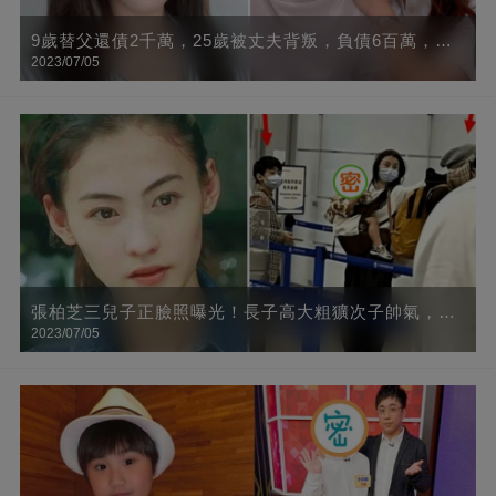
9歲替父還債2千萬，25歲被丈夫背叛，負債6百萬，今
2023/07/05
終遇良人，網贊：否極泰來
張柏芝三兒子正臉照曝光！長子高大粗獷次子帥氣，小
2023/07/05
兒子「混血臉」太像她