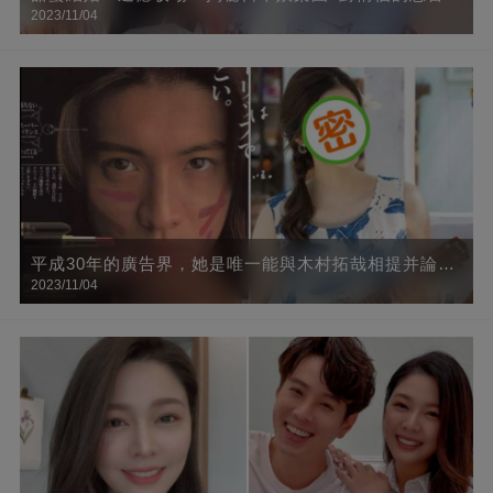
2023/11/04
生
平成30年的廣告界，她是唯一能與木村拓哉相提并論的
2023/11/04
人