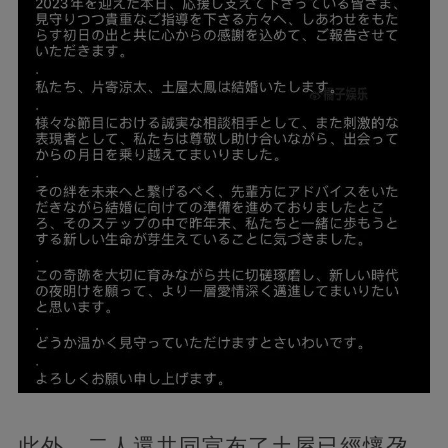
此外，二人還共同宣布了土屋已經懷孕