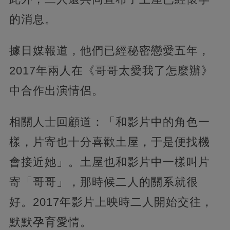
的消息。
據日媒報道，他們已經秘密戀愛五年，
2017年兩人在《哥哥太愛我了怎麼辦》
中合作出演情侶。
相關人士回顧道：「和影片中的角色一
樣，片寄也十分喜歡土屋，于是便找機
會接近她」。土屋也和影片中一樣叫片
寄「哥哥」，那時候二人的關系就很
好。2017年影片上映時二人開始交往，
默默孕育愛情。