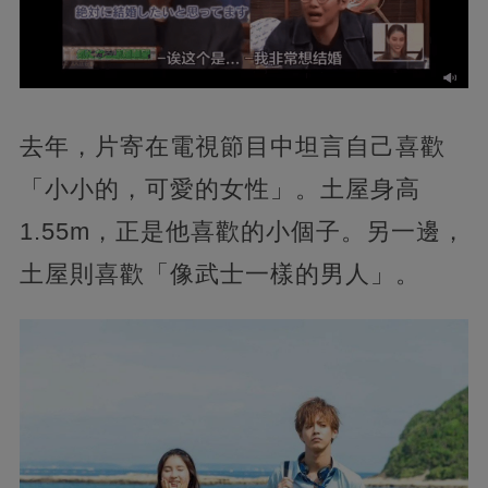
去年，片寄在電視節目中坦言自己喜歡
「小小的，可愛的女性」。土屋身高
1.55m，正是他喜歡的小個子。另一邊，
土屋則喜歡「像武士一樣的男人」。