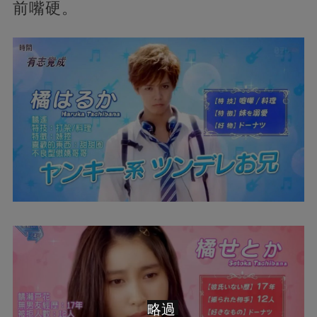
前嘴硬。
略過