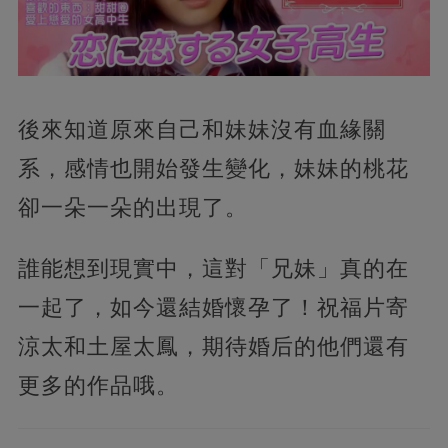
後來知道原來自己和妹妹沒有血緣關
系，感情也開始發生變化，妹妹的桃花
卻一朵一朵的出現了。
誰能想到現實中，這對「兄妹」真的在
一起了，如今還結婚懷孕了！祝福片寄
涼太和土屋太鳳，期待婚后的他們還有
更多的作品哦。