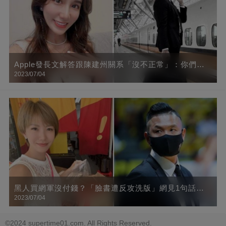
Apple發長文解答跟陳建州關系「沒不正常」：你們抹
2023/07/04
黑的是一個女生清白
黑人買網軍沒付錢？「臉書遭反攻洗版」網見1句話笑
2023/07/04
出來：實錘了
©2024 supertime01.com. All Rights Reserved.