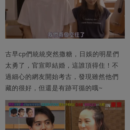
古早cp們統統突然撒糖，日娛的明星們
太勇了，官宣即結婚，這誰頂得住！不
過細心的網友開始考古，發現雖然他們
藏的很好，但還是有跡可循的哦~