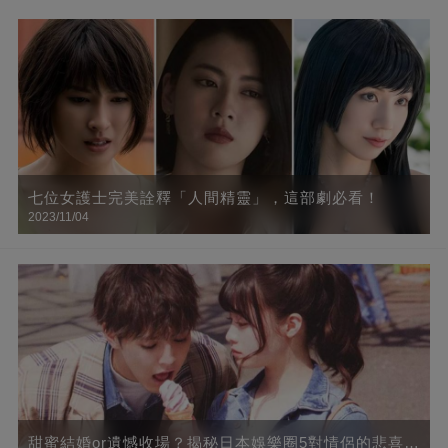
七位女護士完美詮釋「人間精靈」，這部劇必看！
2023/11/04
甜蜜結婚or遺憾收場？揭秘日本娛樂圈5對情侶的悲喜人