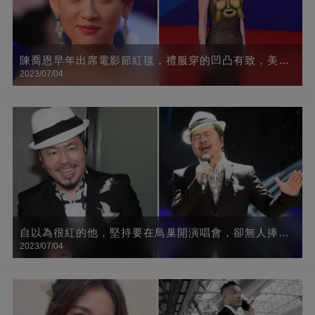
陳喬恩早年出席電影節紅毯，禮服穿的凹凸有致，美得
2023/07/04
一點不像70后
自以為很紅的他，堅持要在鳥巢開演唱會，卻無人捧場
2023/07/04
「賠千萬豪宅」